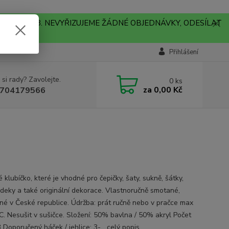
A !!! V PONDĚLÍ 10.8. NEVYŘIZUJEME ŽÁDNÉ OBJEDNÁVKY, ODESÍLAT
Přihlášení
 si rady? Zavolejte.
0
ks
za
0,00 Kč
704179566
klubíčko, které je vhodné pro čepičky, šaty, sukně, šátky,
, deky a také originální dekorace. Vlastnoručně smotané,
né v České republice. Údržba: prát ručně nebo v pračce max
C. Nesušit v sušičce. Složení: 50% bavlna / 50% akryl Počet
3 Doporučený háček / jehlice: 3-...
celý popis