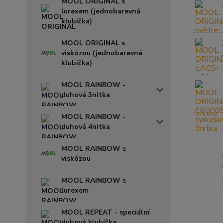
MOOL ORIGINAL s
lurexem (jednobarevná
klubíčka)
MOOL ORIGINAL s
viskózou (jednobarevná
klubíčka)
MOOL RAINBOW -
duhová 3nitka
MOOL RAINBOW -
duhová 4nitka
MOOL RAINBOW s
viskózou
MOOL RAINBOW s
lurexem
MOOL REPEAT - speciální
duhová klubíčka