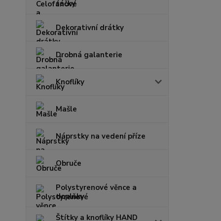
sáčky
Dekorativní drátky
Drobná galanterie
Knoflíky
Mašle
Náprstky na vedení příze
Obruče
Polystyrenové věnce a
doplňky
Štítky a knoflíky HAND