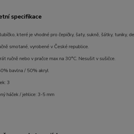
tní specifikace
ubíčko, které je vhodné pro čepičky, šaty, sukně, šátky, tuniky, de
učně smotané, vyrobené v České republice.
rát ručně nebo v pračce max na 30°C. Nesušit v sušičce.
 50% bavlna / 50% akryl
ek: 3
ý háček / jehlice: 3-5 mm