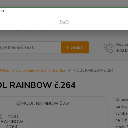
 prázdnin náš email info@i-prize.cz. Děkujeme. !!! POZOR ZMĚN
BUDEME V ÚTERÝ 11.8. DĚKUJEME ZA POCHOPENÍ!
Zavřít
Kontakty
Doprava a platba
Vrácení zboží
Nevíte
Hledat
+420
OOL - vlastnoručně vyráběná klubíčka
MOOL RAINBOW č.264
L RAINBOW č.264
Duhové 
tuniky
vyrobe
na 30°
nitek: 