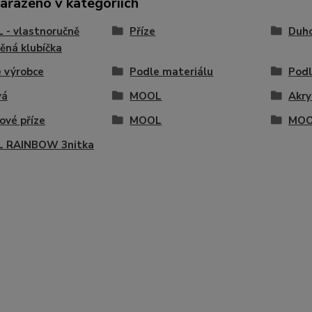
zařazeno v kategoriích
- vlastnoručně
Příze
Duho
ěná klubíčka
 výrobce
Podle materiálu
Podl
vá
MOOL
Akry
vé příze
MOOL
MOO
 RAINBOW 3nitka