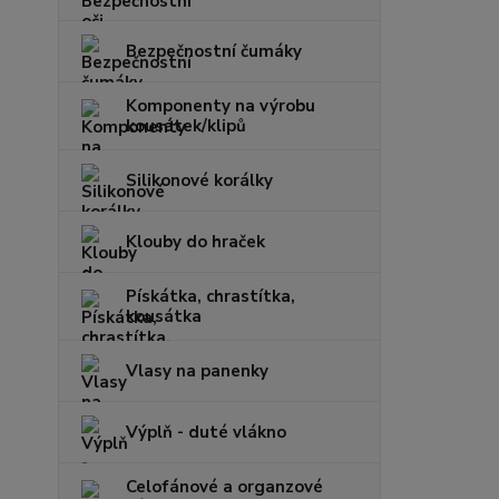
Bezpečnostní čumáky
Komponenty na výrobu
kousátek/klipů
Silikonové korálky
Klouby do hraček
Pískátka, chrastítka,
kousátka
Vlasy na panenky
Výplň - duté vlákno
Celofánové a organzové