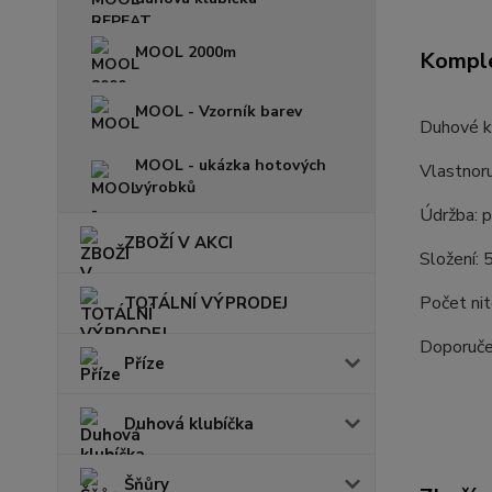
MOOL 2000m
Komple
MOOL - Vzorník barev
Duhové kl
MOOL - ukázka hotových
Vlastnor
výrobků
Údržba: p
ZBOŽÍ V AKCI
Složení:
Počet nit
TOTÁLNÍ VÝPRODEJ
Doporučen
Příze
Duhová klubíčka
Šňůry