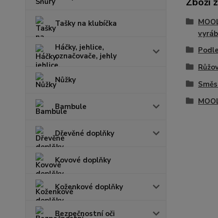
Zboží 
MOOL 
Tašky na klubíčka
vyráb
Háčky, jehlice,
Podle
označovače, jehly
Růžo
Nůžky
Směso
MOOL
Bambule
Dřevěné doplňky
Kovové doplňky
Koženkové doplňky
Bezpečnostní oči