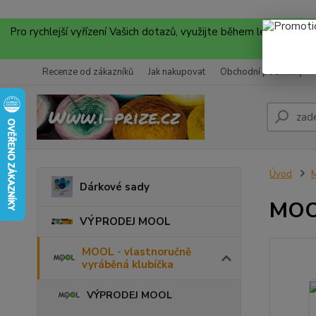
Pro rychlejší vyřízení Vašich dotazů, využijte během letních
Recenze od zákazníků
Jak nakupovat
Obchodní podmínky
Úvod
M
Dárkové sady
MOO
VÝPRODEJ MOOL
MOOL - vlastnoručně
vyráběná klubíčka
VÝPRODEJ MOOL