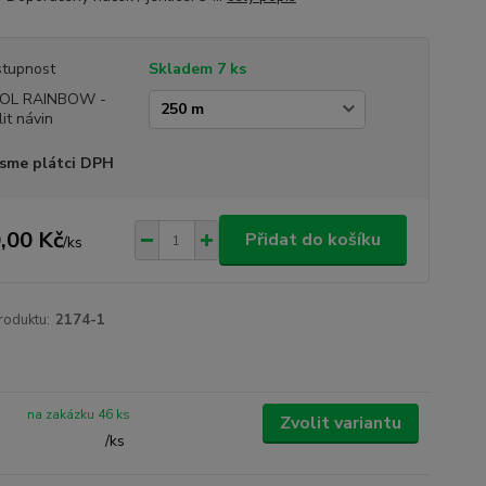
tupnost
Skladem 7 ks
OL RAINBOW -
lit návin
sme plátci DPH
,00 Kč
Přidat do košíku
/
ks
roduktu:
2174-1
na zakázku 46 ks
Zvolit variantu
/
ks