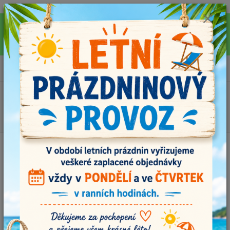
Pro rychlejší vyřízení Vašich dotazů, využijte během letních prázdnin náš
email info@i-prize.cz. Děkujeme. !!! POZOR ZMĚNA !!! V PONDĚLÍ 10.8.
NEVYŘIZUJEME ŽÁDNÉ OBJEDNÁVKY, ODESÍLAT BUDEME V ÚTERÝ
11.8. DĚKUJEME ZA POCHOPENÍ!
0
ks
+420704179566
za
0,00 Kč
Menu
Hledat
Úvod
Dárkové sady
Sada klubíček MOOL v dárkové tašce (celkem 360g
příze)
Sada klubíček MOOL v dárkové
tašce (celkem 360g příze)
Novinka
TOP produkt