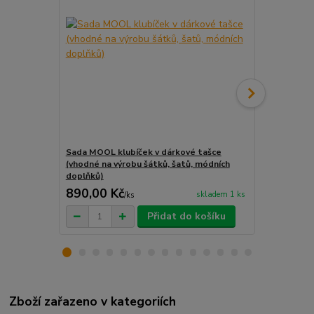
Sada MOOL klubíček v dárkové tašce
Sada MOOL k
(vhodné na výrobu šátků, šatů, módních
(vhodné na v
doplňků)
doplňků)
890,00 Kč
890,00 K
skladem 1 ks
/
ks
Přidat do košíku
Zboží zařazeno v kategoriích