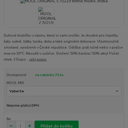
Duhové klubíčko v návinu, který si sami zvolíte. Je vhodné pro čepičky,
šaty, sukně, šátky, tuniky, deky a také originální dekorace. Vlastnoručně
smotané, vyrobené v České republice. Údržba: prát ručně nebo v pračce
max na 30°C. Nesušit v sušičce. Složení: 50% bavlna / 50% akryl Počet
nitek: 3 Dopo...
celý popis
Dostupnost
na zakázku 73 ks
MOOL MIX
Nejsme plátci DPH
/
ks
Přidat do košíku