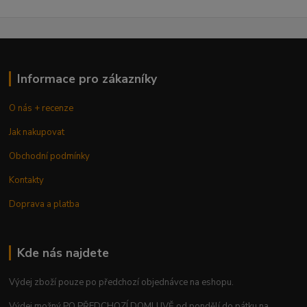
Informace pro zákazníky
O nás + recenze
Jak nakupovat
Obchodní podmínky
Kontakty
Doprava a platba
Kde nás najdete
Výdej zboží pouze po předchozí objednávce na eshopu.
Výdej možný PO PŘEDCHOZÍ DOMLUVĚ od pondělí do pátku na