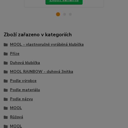
Zboží zařazeno v kategoriích
MOOL - vlastnoručně vyráběná klubíčka
Příze
Duhová klubíčka
MOOL RAINBOW - duhová 3nitka
Podle výrobce
Podle materiálu
Podle názvu
MOOL
Růžová
MOOL