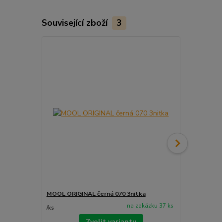
Související zboží
3
MOOL ORIGINAL černá 070 3nitka
MOOL ORIGIN
na zakázku 37 ks
/
ks
/
ks
Zvolit variantu