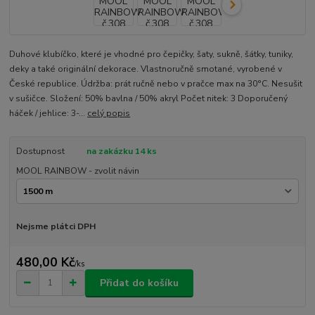
Duhové klubíčko, které je vhodné pro čepičky, šaty, sukně, šátky, tuniky,
deky a také originální dekorace. Vlastnoručně smotané, vyrobené v
České republice. Údržba: prát ručně nebo v pračce max na 30°C. Nesušit
v sušičce. Složení: 50% bavlna / 50% akryl Počet nitek: 3 Doporučený
háček / jehlice: 3-...
celý popis
Dostupnost
na zakázku 14 ks
MOOL RAINBOW - zvolit návin
Nejsme plátci DPH
480,00 Kč
/
ks
Přidat do košíku