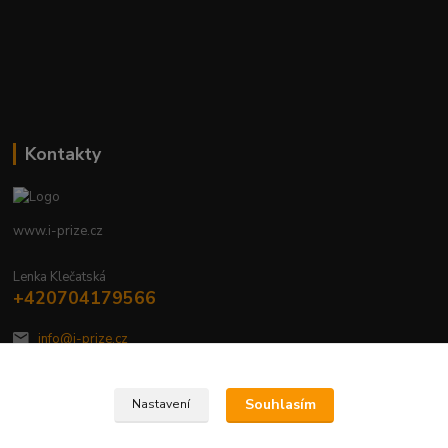
Kontakty
www.i-prize.cz
Lenka Klečatská
+420704179566
info@i-prize.cz
Souhlasím
Nastavení