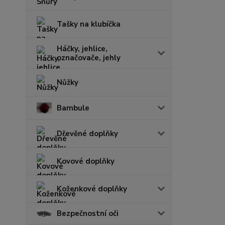
Tašky na klubíčka
Háčky, jehlice,
označovače, jehly
Nůžky
Bambule
Dřevěné doplňky
Kovové doplňky
Koženkové doplňky
Bezpečnostní oči