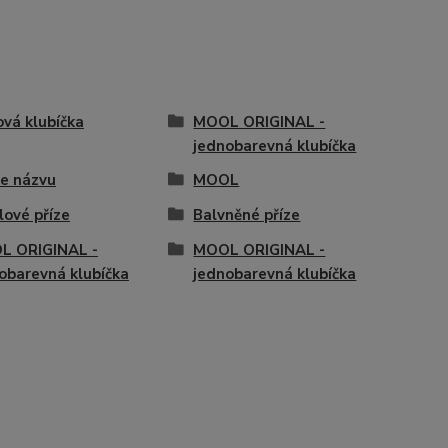
vá klubíčka
MOOL ORIGINAL -
jednobarevná klubíčka
e názvu
MOOL
lové příze
Balvněné příze
L ORIGINAL -
MOOL ORIGINAL -
obarevná klubíčka
jednobarevná klubíčka