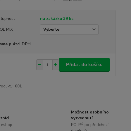
tupnost
na zakázku 39 ks
OL MIX
sme plátci DPH
Přidat do košíku
roduktu:
001
Možnost osobního
zníci.
vyzvednutí
 eshop
PO-PÁ po předchozí
domluvě