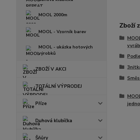
MOOL 2000m
Zboží 
MOOL - Vzorník barev
MOOL 
vyráb
MOOL - ukázka hotových
výrobků
Podle
3nitk
ZBOŽÍ V AKCI
Směso
TOTÁLNÍ VÝPRODEJ
MOOL
Příze
jedno
Duhová klubíčka
Šňůry