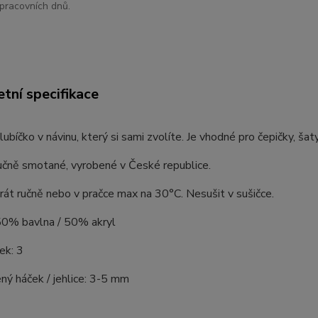
pracovních dnů.
tní specifikace
ubíčko v návinu, který si sami zvolíte. Je vhodné pro čepičky, šaty
učně smotané, vyrobené v České republice.
rát ručně nebo v pračce max na 30°C. Nesušit v sušičce.
 50% bavlna / 50% akryl
ek: 3
ý háček / jehlice: 3-5 mm