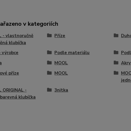
zařazeno v kategoriích
- vlastnoručně
Příze
Duho
ěná klubíčka
 výrobce
Podle materiálu
Podl
a
MOOL
Akry
vé příze
MOOL
MOO
jedn
 ORIGINAL -
3nitka
barevná klubíčka