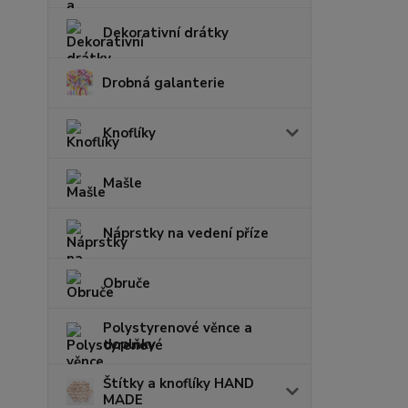
Dekorativní drátky
Drobná galanterie
Knoflíky
Mašle
Náprstky na vedení příze
Obruče
Polystyrenové věnce a
doplňky
Štítky a knoflíky HAND
MADE