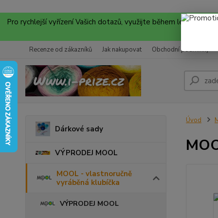
Pro rychlejší vyřízení Vašich dotazů, využijte během letních
Recenze od zákazníků
Jak nakupovat
Obchodní podmínky
Úvod
M
Dárkové sady
MOOL
VÝPRODEJ MOOL
MOOL - vlastnoručně
vyráběná klubíčka
VÝPRODEJ MOOL