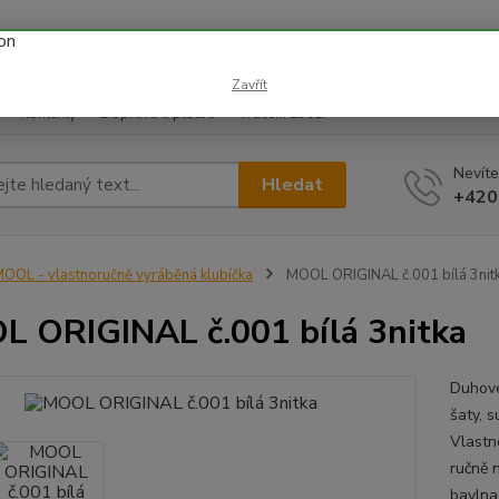
 prázdnin náš email info@i-prize.cz. Děkujeme. !!! POZOR ZMĚN
BUDEME V ÚTERÝ 11.8. DĚKUJEME ZA POCHOPENÍ!
Zavřít
Kontakty
Doprava a platba
Vrácení zboží
Nevíte
Hledat
+420
OOL - vlastnoručně vyráběná klubíčka
MOOL ORIGINAL č.001 bílá 3nit
 ORIGINAL č.001 bílá 3nitka
Duhové 
šaty, s
Vlastn
ručně 
bavlna