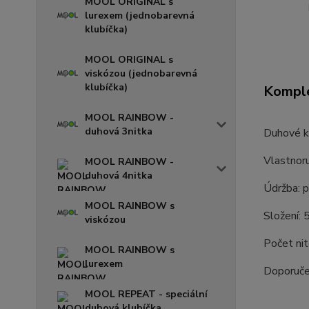
MOOL ORIGINAL s
lurexem (jednobarevná
klubíčka)
MOOL ORIGINAL s
viskózou (jednobarevná
klubíčka)
Komple
MOOL RAINBOW -
duhová 3nitka
Duhové kl
Vlastnor
MOOL RAINBOW -
duhová 4nitka
Údržba: p
MOOL RAINBOW s
Složení:
viskózou
Počet nit
MOOL RAINBOW s
lurexem
Doporučen
MOOL REPEAT - speciální
duhová klubíčka