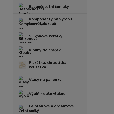
Bezpečnostní čumáky
Komponenty na výrobu
kousátek/klipů
Silikonové korálky
Klouby do hraček
Pískátka, chrastítka,
kousátka
Vlasy na panenky
Výplň - duté vlákno
Celofánové a organzové
sáčky