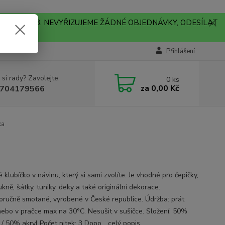
A !!! V PONDĚLÍ 10.8. NEVYŘIZUJEME ŽÁDNÉ OBJEDNÁVKY, ODESÍLAT
Přihlášení
 si rady? Zavolejte.
0
ks
za
0,00 Kč
704179566
ka
klubíčko v návinu, který si sami zvolíte. Je vhodné pro čepičky,
ukně, šátky, tuniky, deky a také originální dekorace.
oručně smotané, vyrobené v České republice. Údržba: prát
nebo v pračce max na 30°C. Nesušit v sušičce. Složení: 50%
 / 50% akryl Počet nitek: 3 Dopo...
celý popis