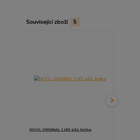
Související zboží
5
MOOL ORIGINAL č.001 bílá 3nitka
MOOL ORIGIN
3nitka