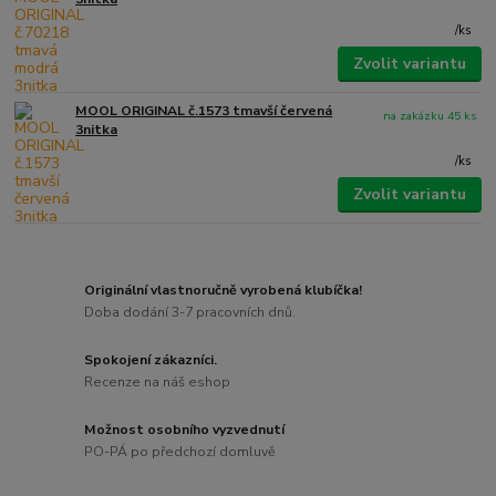
/
ks
Zvolit variantu
MOOL ORIGINAL č.1573 tmavší červená
na zakázku 45 ks
3nitka
/
ks
Zvolit variantu
Originální vlastnoručně vyrobená klubíčka!
Doba dodání 3-7 pracovních dnů.
Spokojení zákazníci.
Recenze na náš eshop
Možnost osobního vyzvednutí
PO-PÁ po předchozí domluvě