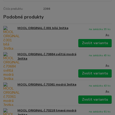
Číslo produktu:
2366
Podobné produkty
MOOL ORIGINAL č.001 bílá 3nitka
na zakázku 39 ks
/
ks
Zvolit variantu
MOOL ORIGINAL č.70684 světlá modrá
na zakázku 49 ks
3nitka
/
ks
Zvolit variantu
MOOL ORIGINAL č.70361 modrá 3nitka
na zakázku 43 ks
/
ks
Zvolit variantu
MOOL ORIGINAL č.70218 tmavá modrá
na zakázku 61 ks
3nitka