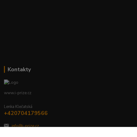
Kontakty
www.i-prize.cz
Lenka Klečatská
+420704179566
info@i-prize.cz