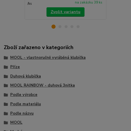
na zakázku 39 ks
/
ks
/
ks
Zvolit variantu
Zboží zařazeno v kategoriích
MOOL - vlastnoručně vyráběná klubíčka
Příze
Duhová klubíčka
MOOL RAINBOW - duhová 3nitka
Podle výrobce
Podle materiálu
Podle názvu
MOOL