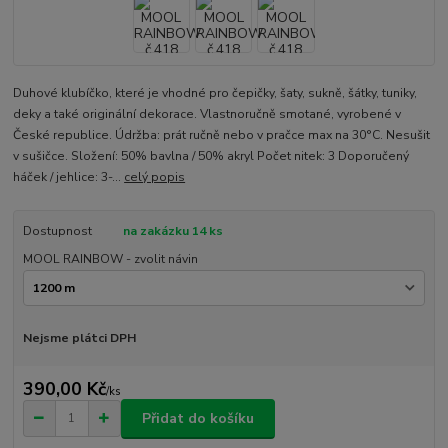
Duhové klubíčko, které je vhodné pro čepičky, šaty, sukně, šátky, tuniky,
deky a také originální dekorace. Vlastnoručně smotané, vyrobené v
České republice. Údržba: prát ručně nebo v pračce max na 30°C. Nesušit
v sušičce. Složení: 50% bavlna / 50% akryl Počet nitek: 3 Doporučený
háček / jehlice: 3-...
celý popis
Dostupnost
na zakázku 14 ks
MOOL RAINBOW - zvolit návin
Nejsme plátci DPH
390,00 Kč
/
ks
Přidat do košíku