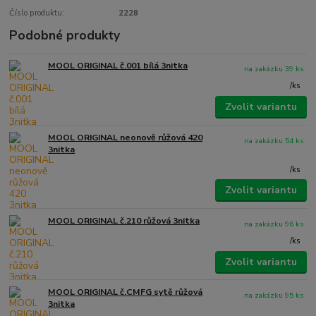
Číslo produktu:
2228
Podobné produkty
MOOL ORIGINAL č.001 bílá 3nitka
na zakázku 39 ks
/
ks
Zvolit variantu
MOOL ORIGINAL neonově růžová 420
na zakázku 54 ks
3nitka
/
ks
Zvolit variantu
MOOL ORIGINAL č.210 růžová 3nitka
na zakázku 96 ks
/
ks
Zvolit variantu
MOOL ORIGINAL č.CMFG sytě růžová
na zakázku 95 ks
3nitka