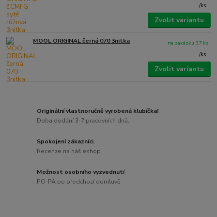
/
ks
Zvolit variantu
MOOL ORIGINAL černá 070 3nitka
na zakázku 37 ks
/
ks
Zvolit variantu
Originální vlastnoručně vyrobená klubíčka!
Doba dodání 3-7 pracovních dnů.
Spokojení zákazníci.
Recenze na náš eshop
Možnost osobního vyzvednutí
PO-PÁ po předchozí domluvě