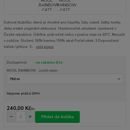
Duhové klubíčko, které je vhodné pro čepičky, šaty, sukně, šátky, tuniky,
deky a také originální dekorace. Vlastnoručně smotané, vyrobené v
České republice. Údržba: prát ručně nebo v pračce max na 30°C. Nesušit
v sušičce. Složení: 50% bavlna / 50% akryl Počet nitek: 3 Doporučený
háček / jehlice: 3-...
celý popis
Dostupnost
na zakázku 8 ks
MOOL RAINBOW - zvolit návin
Nejsme plátci DPH
240,00 Kč
/
ks
Přidat do košíku