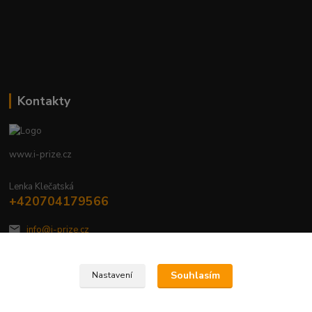
Kontakty
www.i-prize.cz
Lenka Klečatská
+420704179566
info@i-prize.cz
Souhlasím
Nastavení