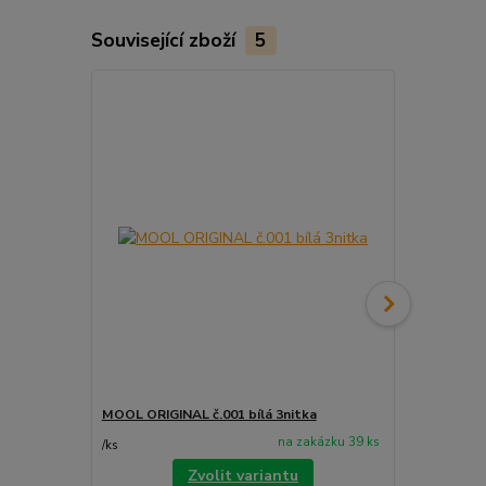
Související zboží
5
MOOL ORIGINAL č.001 bílá 3nitka
MOOL ORIGIN
na zakázku 39 ks
/
ks
/
ks
Zvolit variantu