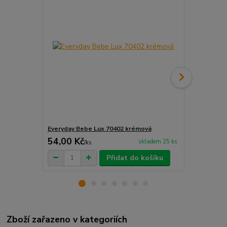
Everyday Bebe Lux 70402 krémová
Everyday Be
54,00 Kč
54,00 Kč
skladem 25 ks
/
ks
Přidat do košíku
Zboží zařazeno v kategoriích