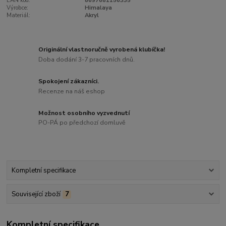
EAN kód:
8697681156335
Výrobce:
Himalaya
Materiál:
Akryl
Originální vlastnoručně vyrobená klubíčka!
Doba dodání 3-7 pracovních dnů.
Spokojení zákazníci.
Recenze na náš eshop
Možnost osobního vyzvednutí
PO-PÁ po předchozí domluvě
Kompletní specifikace
Související zboží
7
Kompletní specifikace