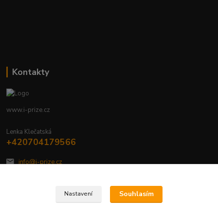
Kontakty
www.i-prize.cz
Lenka Klečatská
+420704179566
info@i-prize.cz
Souhlasím
Nastavení