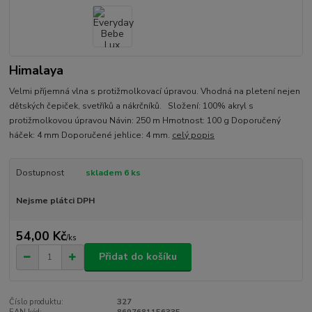
Himalaya
Velmi příjemná vlna s protižmolkovací úpravou. Vhodná na pletení nejen
dětských čepiček, svetříků a nákrčníků. Složení: 100% akryl s
protižmolkovou úpravou Návin: 250 m Hmotnost: 100 g Doporučený
háček: 4 mm Doporučené jehlice: 4 mm.
celý popis
Dostupnost
skladem 6 ks
Nejsme plátci DPH
54,00 Kč
/
ks
Přidat do košíku
Číslo produktu:
327