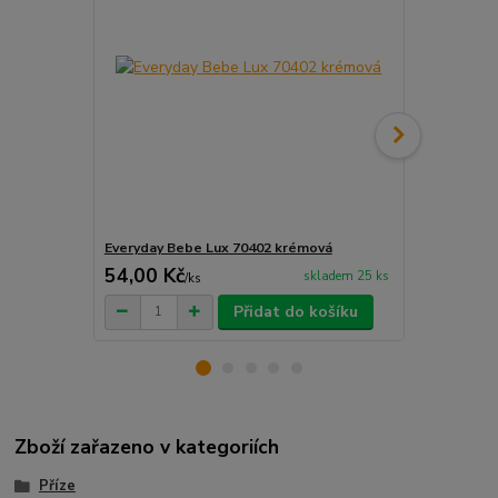
Everyday Bebe Lux 70402 krémová
Everyday Be
54,00 Kč
54,00 Kč
skladem 25 ks
/
ks
Přidat do košíku
Zboží zařazeno v kategoriích
Příze