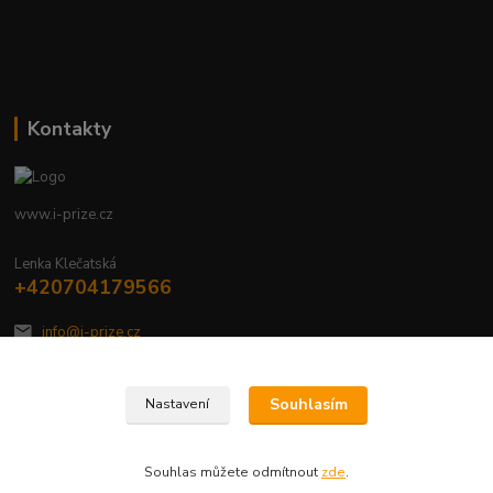
Kontakty
www.i-prize.cz
Lenka Klečatská
+420704179566
info@i-prize.cz
Souhlasím
Nastavení
Souhlas můžete odmítnout
zde
.
Vytvořeno na
Eshop-rychle.cz