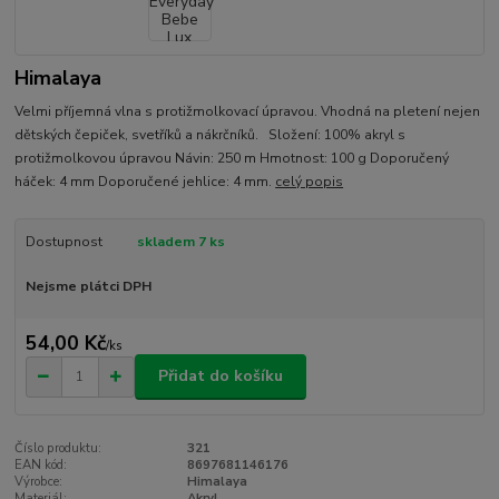
Himalaya
Velmi příjemná vlna s protižmolkovací úpravou. Vhodná na pletení nejen
dětských čepiček, svetříků a nákrčníků. Složení: 100% akryl s
protižmolkovou úpravou Návin: 250 m Hmotnost: 100 g Doporučený
háček: 4 mm Doporučené jehlice: 4 mm.
celý popis
Dostupnost
skladem 7 ks
Nejsme plátci DPH
54,00 Kč
/
ks
Přidat do košíku
Číslo produktu:
321
EAN kód:
8697681146176
Výrobce:
Himalaya
Materiál:
Akryl