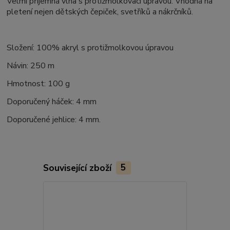
Velmi příjemná vlna s protižmolkovací úpravou. Vhodná na
pletení nejen dětských čepiček, svetříků a nákrčníků.
Složení: 100% akryl s protižmolkovou úpravou
Návin: 250 m
Hmotnost: 100 g
Doporučený háček: 4 mm
Doporučené jehlice: 4 mm.
Související zboží
5