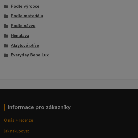
Podle výrobce
Podle materiálu
Podle názvu
Himalaya
Akrylové příze
Everyday Bebe Lux
Informace pro zákazníky
O nás + recenze
Jak nakupovat