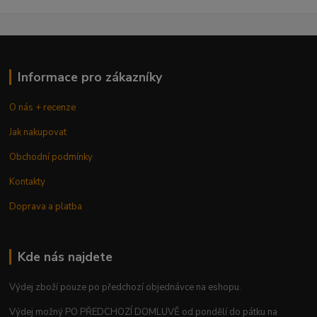
Informace pro zákazníky
O nás + recenze
Jak nakupovat
Obchodní podmínky
Kontakty
Doprava a platba
Kde nás najdete
Výdej zboží pouze po předchozí objednávce na eshopu.
Výdej možný PO PŘEDCHOZÍ DOMLUVĚ od pondělí do pátku na