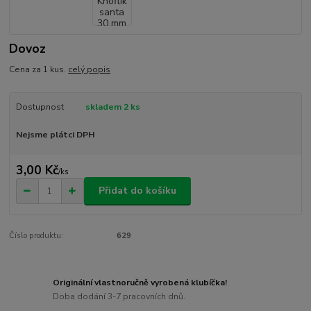
Dovoz
Cena za 1 kus.
celý popis
Dostupnost
skladem 2 ks
Nejsme plátci DPH
3,00 Kč
/
ks
Přidat do košíku
Číslo produktu:
629
Originální vlastnoručně vyrobená klubíčka!
Doba dodání 3-7 pracovních dnů.