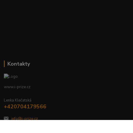
Kontakty
www.i-prize.cz
Lenka Klečatská
+420704179566
info@i-prize.cz