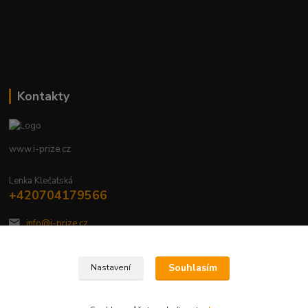
Kontakty
www.i-prize.cz
Lenka Klečatská
+420704179566
info@i-prize.cz
Souhlasím
Nastavení