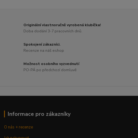
Originální vlastnoručně vyrobená klubíčka!
Doba dodání 3-7 pracovních dnů.
Spokojení zákazníci.
Recenze na náš eshop
Možnost osobního vyzvednutí
PO-PÁ po předchozí domluvě
Informace pro zákazníky
O nás + recenze