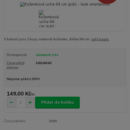
V balení jsou 2 kusy, materiál koženka, délka 64 cm.
celý popis
Dostupnost
skladem 2 ks
Cena před
199,00 Kč
slevou
Nejsme plátci DPH
149,00 Kč
/
ks
Přidat do košíku
Číslo produktu:
2589