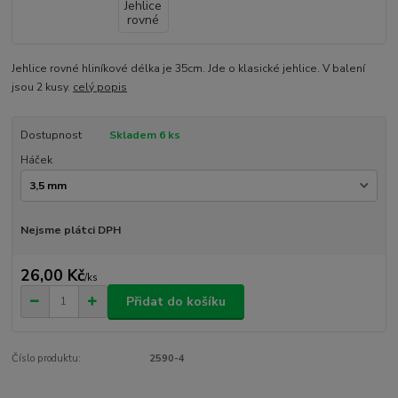
Jehlice rovné hliníkové délka je 35cm. Jde o klasické jehlice. V balení
jsou 2 kusy.
celý popis
Dostupnost
Skladem 6 ks
Háček
Nejsme plátci DPH
26,00 Kč
/
ks
Přidat do košíku
Číslo produktu:
2590-4