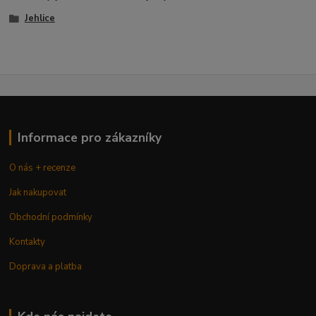
Jehlice
Informace pro zákazníky
O nás + recenze
Jak nakupovat
Obchodní podmínky
Kontakty
Doprava a platba