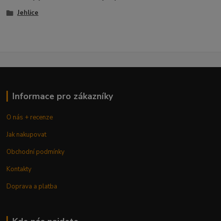
Jehlice
Informace pro zákazníky
O nás + recenze
Jak nakupovat
Obchodní podmínky
Kontakty
Doprava a platba