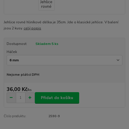
Jehlice rovné hliníkové délka je 35cm. Jde o klasické jehlice. V balení
jsou 2 kusy.
celý popis
Dostupnost
Skladem 5 ks
Háček
Nejsme plátci DPH
36,00 Kč
/
ks
Přidat do košíku
Číslo produktu:
2590-9