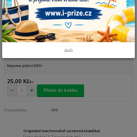
Dovoz
Obroušené, není lakované, průměr vnější 55 mm. Cena za jeden kus.
celý
popis
Zavřít
Dostupnost
skladem 56 ks
Nejsme plátci DPH
25,00 Kč
/
ks
Přidat do košíku
Číslo produktu:
896
Originální vlastnoručně vyrobená klubíčka!
Doba dodání 3-7 pracovních dnů.