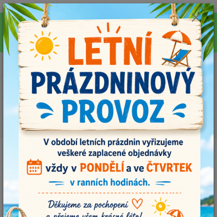
Pro rychlejší vyřízení Vašich dotazů, využijte během letních prázdnin náš
email info@i-prize.cz. Děkujeme. !!! POZOR ZMĚNA !!! V PONDĚLÍ 10.8.
NEVYŘIZUJEME ŽÁDNÉ OBJEDNÁVKY, ODESÍLAT BUDEME V ÚTERÝ
11.8. DĚKUJEME ZA POCHOPENÍ!
0
ks
+420704179566
za
0,00 Kč
Menu
Hledat
Úvod
Dřevěné doplňky
Dřevěné kousátko kruh 55 mm
Dřevěné kousátko kruh 55 mm