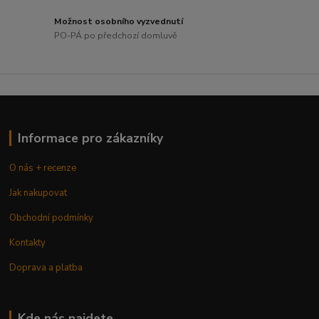
Možnost osobního vyzvednutí
PO-PÁ po předchozí domluvě
Informace pro zákazníky
O nás + recenze
Jak nakupovat
Obchodní podmínky
Kontakty
Doprava a platba
Kde nás najdete