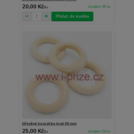
20,00 Kč
skladem 95 ks
/
ks
Přidat do košíku
Dřevěné kousátko kruh 55 mm
25,00 Kč
skladem 56 ks
/
ks