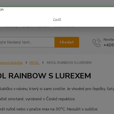
 prázdnin náš email info@i-prize.cz. Děkujeme. !!! POZOR ZMĚN
BUDEME V ÚTERÝ 11.8. DĚKUJEME ZA POCHOPENÍ!
Zavřít
Kontakty
Doprava a platba
Vrácení zboží
Nevíte
Hledat
+420
uhová klubíčka
MOOL
MOOL RAINBOW S LUREXEM
L RAINBOW S LUREXEM
ubíčko v návinu, který si sami zvolíte. Je vhodné pro čepičky, šaty
učně smotané, vyrobené v České republice.
rát ručně nebo v pračce max na 30°C. Nesušit v sušičce.