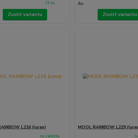
73 ks
/
ks
Zvolit variantu
Zvolit variantu
AINBOW L216 (lurex)
MOOL RAINBOW L229 (lure
na zakázku
n