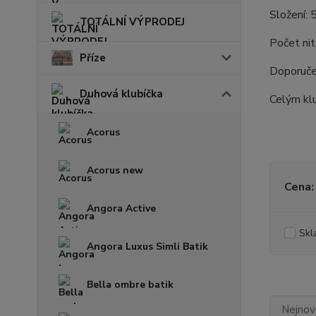
Složení:
TOTÁLNÍ VÝPRODEJ
Počet nit
Příze
Doporučen
Duhová klubíčka
Celým klu
Acorus
Acorus new
Cena:
Angora Active
Skl
Angora Luxus Simli Batik
Bella ombre batik
Nejnově