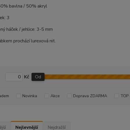
 50% bavlna / 50% akryl
ek: 3
ý háček / jehlice: 3-5 mm
bkem prochází lurexová nit.
Kč
Od
adem
Novinka
Akce
Doprava ZDARMA
TOP 
jší
Nejlevnější
Nejdražší