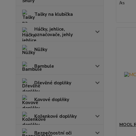
/
ks
Tašky na klubíčka
Háčky, jehlice,
označovače, jehly
Nůžky
Bambule
Dřevěné doplňky
Kovové doplňky
Koženkové doplňky
MOOL R
Bezpečnostní oči