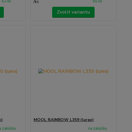
62 ks
65 ks
/
ks
Zvolit variantu
x)
MOOL RAINBOW L359 (lurex)
a zakázku
na zakázku