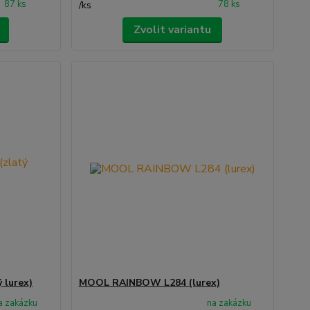
87 ks
78 ks
/
ks
Zvolit variantu
 lurex)
MOOL RAINBOW L284 (lurex)
a zakázku
na zakázku