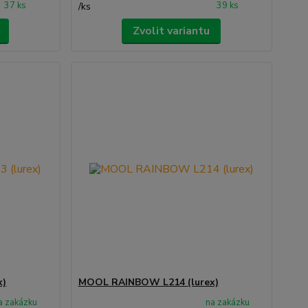
37 ks
39 ks
/
ks
Zvolit variantu
x)
MOOL RAINBOW L214 (lurex)
a zakázku
na zakázku