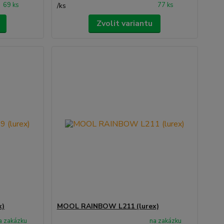
69 ks
77 ks
/
ks
Zvolit variantu
x)
MOOL RAINBOW L211 (lurex)
a zakázku
na zakázku