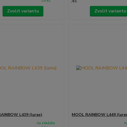
39 ks
/
ks
Zvolit variantu
Zvolit variantu
AINBOW L439 (lurex)
MOOL RAINBOW L449 (lure
na zakázku
n