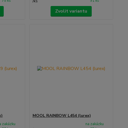
75 ks
91 ks
/
ks
Zvolit variantu
x)
MOOL RAINBOW L454 (lurex)
a zakázku
na zakázku