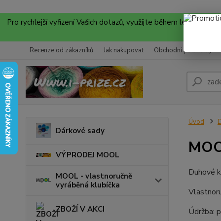
Pro rychlejší vyřízení Vašich dotazů, využijte během letních
Recenze od zákazníků
Jak nakupovat
Obchodní podmínky
Úvod
D
Dárkové sady
MOO
VÝPRODEJ MOOL
Duhové kl
MOOL - vlastnoručně
vyráběná klubíčka
Vlastnor
ZBOŽÍ V AKCI
Údržba: p