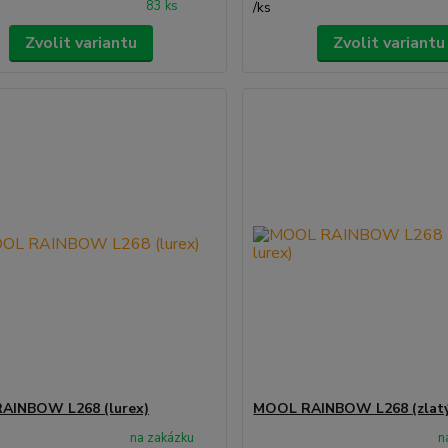
83 ks
/
ks
Zvolit variantu
Zvolit variantu
AINBOW L268 (lurex)
MOOL RAINBOW L268 (zlatý
na zakázku
n