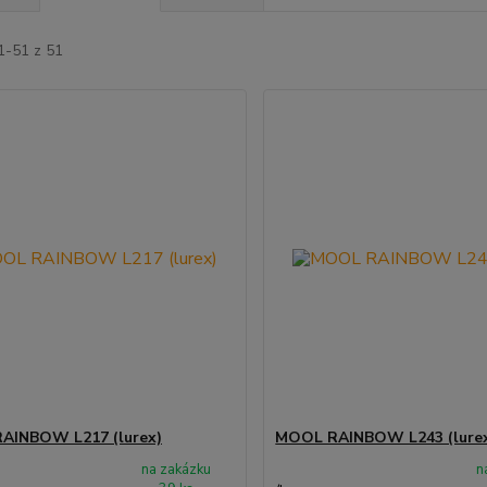
1-51 z 51
AINBOW L217 (lurex)
MOOL RAINBOW L243 (lure
na zakázku
n