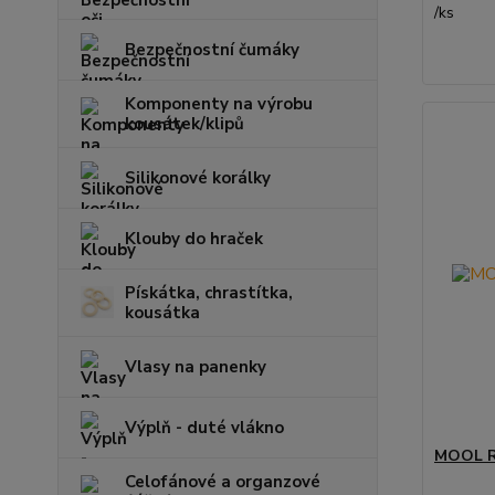
/
ks
Bezpečnostní čumáky
Komponenty na výrobu
kousátek/klipů
Silikonové korálky
Klouby do hraček
Pískátka, chrastítka,
kousátka
Vlasy na panenky
Výplň - duté vlákno
MOOL R
Celofánové a organzové