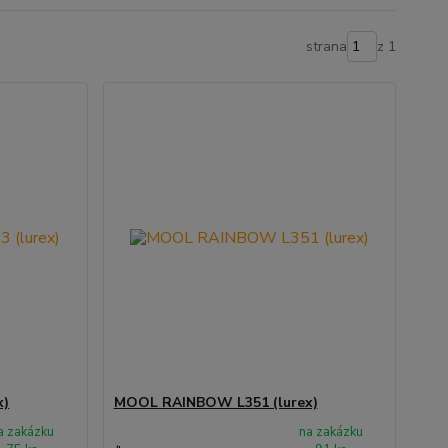
strana
z 1
x)
MOOL RAINBOW L351 (lurex)
a zakázku
na zakázku