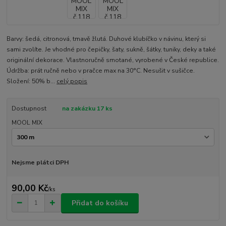
Barvy: šedá, citronová, tmavě žlutá. Duhové klubíčko v návinu, který si
sami zvolíte. Je vhodné pro čepičky, šaty, sukně, šátky, tuniky, deky a také
originální dekorace. Vlastnoručně smotané, vyrobené v České republice.
Údržba: prát ručně nebo v pračce max na 30°C. Nesušit v sušičce.
Složení: 50% b...
celý popis
Dostupnost
na zakázku 17 ks
MOOL MIX
Nejsme plátci DPH
90,00 Kč
/
ks
Přidat do košíku