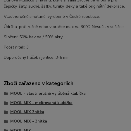
Duhové klubíčko v návinu, který si sami zvolíte. Je vhodné pro
čepičky, šaty, sukně, šátky, tuniky, deky a také originální dekorace.
Vlastnoručně smotané, vyrobené v České republice.
Údržba: prát ručně nebo v pračce max na 30°C. Nesušit v sušičce.
Složení: 50% bavlna / 50% akryl
Počet nitek: 3
Doporučený háček / jehlice: 3-5 mm
Zboží zařazeno v kategoriích
MOOL - vlastnoručně vyráběná klubíčka
MOOL MIX - melírovaná klubíčka
MOOL MIX 3nitka
MOOL MIX - 3nitka
MOOL MIX