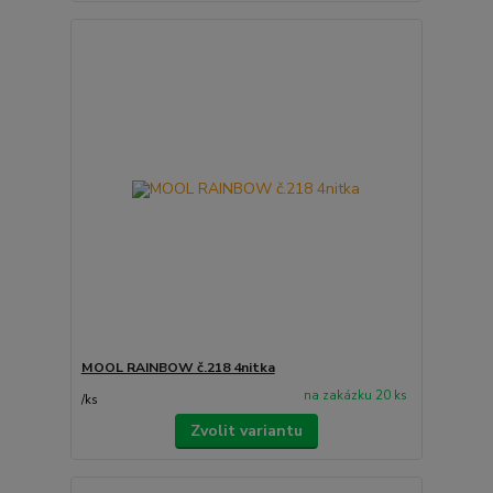
MOOL RAINBOW č.218 4nitka
na zakázku 20 ks
/
ks
Zvolit variantu