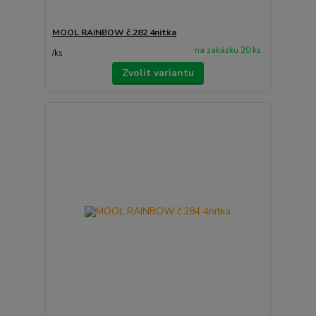
MOOL RAINBOW č.282 4nitka
na zakázku 20 ks
/
ks
Zvolit variantu