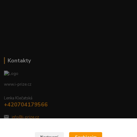
Kontakty
www.i-prize.cz
Lenka Klečatská
+420704179566
info@i-prize.cz