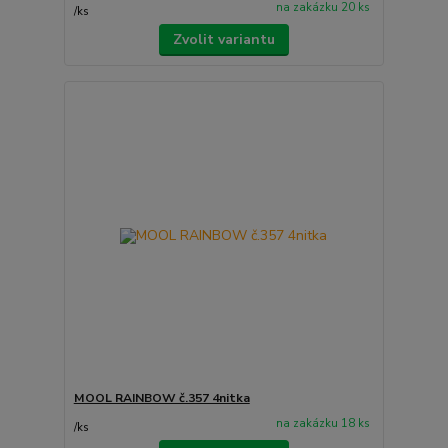
na zakázku 20 ks
/
ks
Zvolit variantu
MOOL RAINBOW č.357 4nitka
na zakázku 18 ks
/
ks