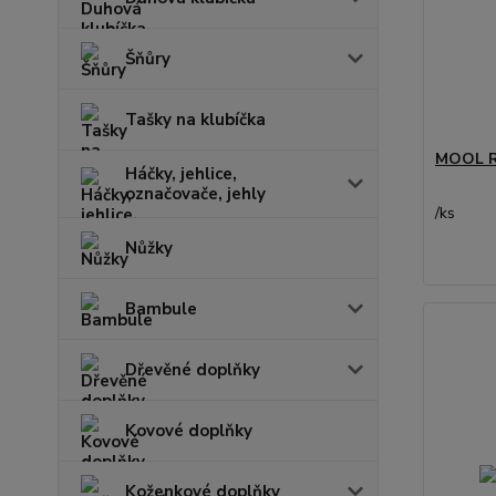
Šňůry
Tašky na klubíčka
MOOL R
Háčky, jehlice,
označovače, jehly
/
ks
Nůžky
Bambule
Dřevěné doplňky
Kovové doplňky
Koženkové doplňky