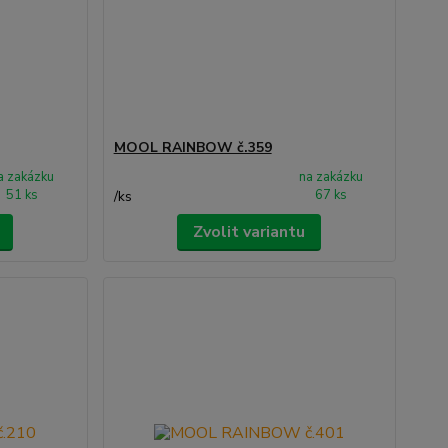
MOOL RAINBOW č.359
a zakázku
na zakázku
51 ks
67 ks
/
ks
Zvolit variantu