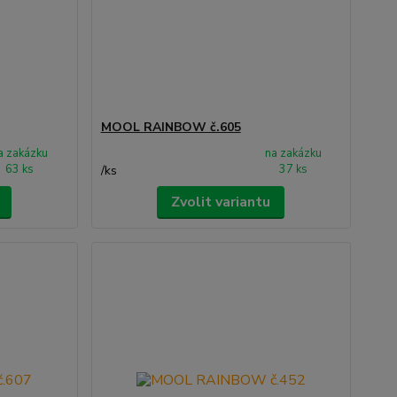
MOOL RAINBOW č.605
a zakázku
na zakázku
63 ks
37 ks
/
ks
Zvolit variantu