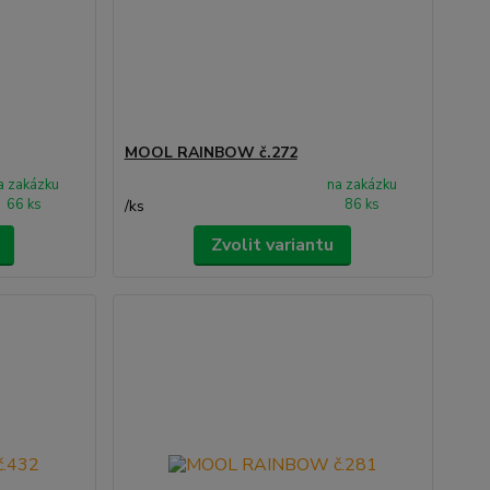
MOOL RAINBOW č.272
a zakázku
na zakázku
66 ks
86 ks
/
ks
Zvolit variantu