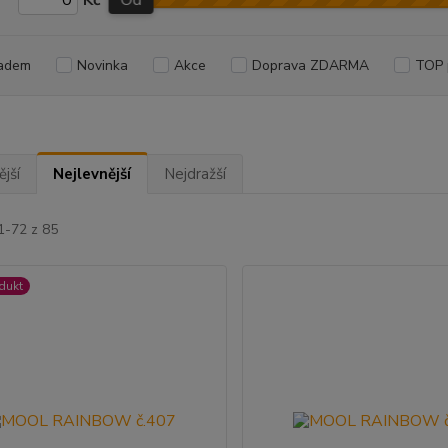
Kč
Od
adem
Novinka
Akce
Doprava ZDARMA
TOP 
jší
Nejlevnější
Nejdražší
1-72 z 85
dukt