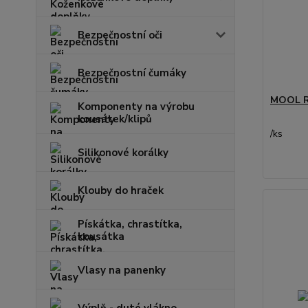
Bezpečnostní oči
Bezpečnostní čumáky
MOOL R
Komponenty na výrobu
kousátek/klipů
/
ks
Silikonové korálky
Klouby do hraček
Pískátka, chrastítka,
kousátka
Vlasy na panenky