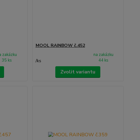
MOOL RAINBOW č.452
a zakázku
na zakázku
35 ks
44 ks
/
ks
Zvolit variantu