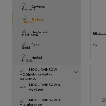
Červená
Růžová
Hořčicová
MOOL R
/
ks
Šedá
Hnědá
MOOL RAINBOW -
duhová 4nitka
MOOL RAINBOW s
viskózou
MOOL RAINBOW s
lurexem