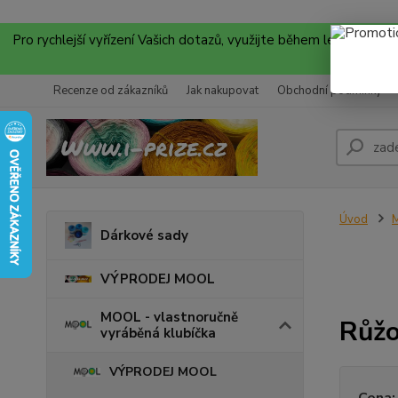
Pro rychlejší vyřízení Vašich dotazů, využijte během letních
Recenze od zákazníků
Jak nakupovat
Obchodní podmínky
Úvod
M
Dárkové sady
VÝPRODEJ MOOL
MOOL - vlastnoručně
Růž
vyráběná klubíčka
VÝPRODEJ MOOL