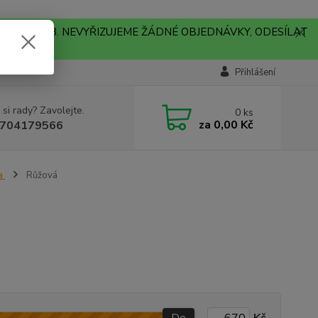
A !!! V PONDĚLÍ 10.8. NEVYŘIZUJEME ŽÁDNÉ OBJEDNÁVKY, ODESÍLAT
Přihlášení
 si rady? Zavolejte.
0
ks
za
0,00 Kč
704179566
a
Růžová