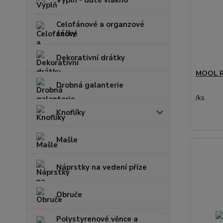
Výplň - duté vlákno
Celofánové a organzové
sáčky
Dekorativní drátky
MOOL R
Drobná galanterie
/
ks
Knoflíky
Mašle
Náprstky na vedení příze
Obruče
Polystyrenové věnce a