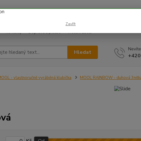
 prázdnin náš email info@i-prize.cz. Děkujeme. !!! POZOR ZMĚN
BUDEME V ÚTERÝ 11.8. DĚKUJEME ZA POCHOPENÍ!
Zavřít
Kontakty
Doprava a platba
Vrácení zboží
Nevíte
Hledat
+420
OOL - vlastnoručně vyráběná klubíčka
MOOL RAINBOW - duhová 3nitk
ová