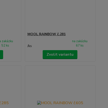
MOOL RAINBOW č.281
a zakázku
na zakázku
52 ks
67 ks
/
ks
Zvolit variantu