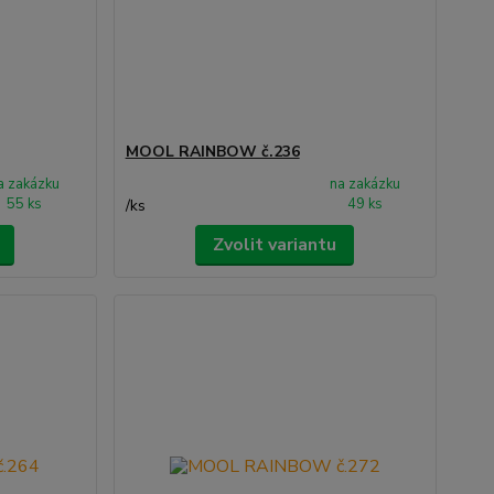
MOOL RAINBOW č.236
a zakázku
na zakázku
55 ks
49 ks
/
ks
Zvolit variantu