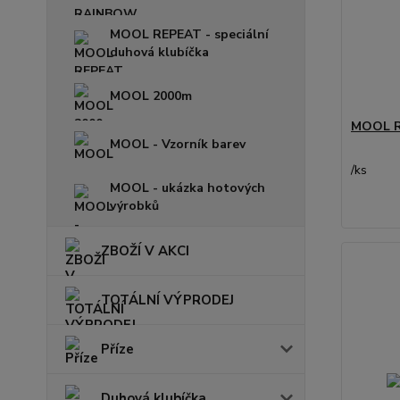
MOOL REPEAT - speciální
duhová klubíčka
MOOL 2000m
MOOL R
MOOL - Vzorník barev
/
ks
MOOL - ukázka hotových
výrobků
ZBOŽÍ V AKCI
TOTÁLNÍ VÝPRODEJ
Příze
Duhová klubíčka