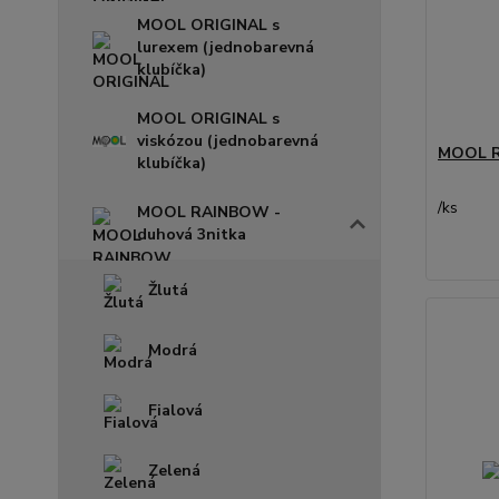
MOOL ORIGINAL s
lurexem (jednobarevná
klubíčka)
MOOL ORIGINAL s
viskózou (jednobarevná
MOOL R
klubíčka)
/
ks
MOOL RAINBOW -
duhová 3nitka
Žlutá
Modrá
Fialová
Zelená