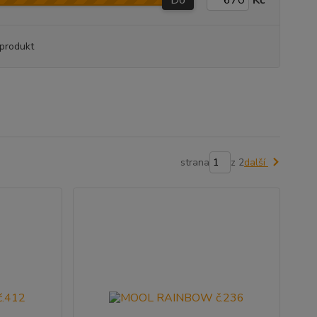
Do
Kč
produkt
strana
z 2
další