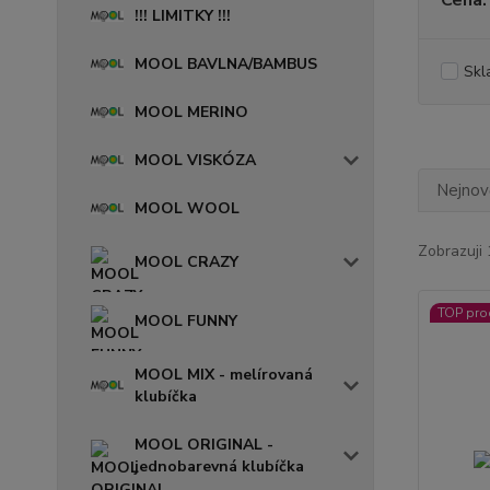
Cena:
!!! LIMITKY !!!
MOOL BAVLNA/BAMBUS
Skl
MOOL MERINO
MOOL VISKÓZA
Nejnově
MOOL WOOL
Zobrazuji 
MOOL CRAZY
TOP pro
MOOL FUNNY
MOOL MIX - melírovaná
klubíčka
MOOL ORIGINAL -
jednobarevná klubíčka