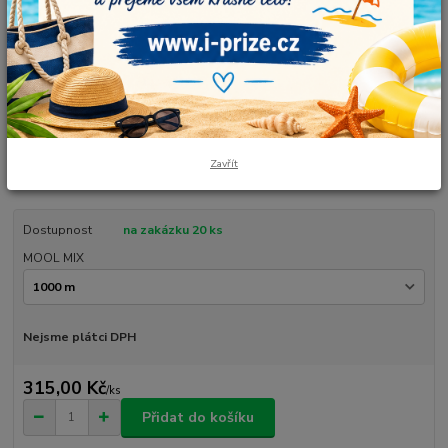
Duhové klubíčko v návinu, který si sami zvolíte. Je vhodné pro čepičky,
šaty, sukně, šátky, tuniky, deky a také originální dekorace. Vlastnoručně
smotané, vyrobené v České republice. Údržba: prát ručně nebo v pračce
max na 30°C. Nesušit v sušičce. Složení: 50% bavlna / 50% akryl Počet
Zavřít
nitek: 3 Dopo...
celý popis
Dostupnost
na zakázku 20 ks
MOOL MIX
Nejsme plátci DPH
315,00 Kč
/
ks
Přidat do košíku