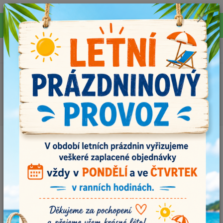
Pro rychlejší vyřízení Vašich dotazů, využijte během letních prázdnin náš
email info@i-prize.cz. Děkujeme
0
ks
+420704179566
za
0,00 Kč
Menu
Hledat
Úvod
MOOL - vlastnoručně vyráběná klubíčka
MOOL ORIGINAL
č.20067 lososová
MOOL ORIGINAL č.20067
lososová