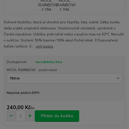
Duhové klubíčko, které je vhodné pro čepičky, šaty, sukně, šátky, tuniky,
deky a také originální dekorace. Vlastnoručně smotané, vyrobené v
České republice. Údržba: prát ručně nebo v pračce max na 30°C. Nesušit
v sušičce. Složení: 50% bavlna / 50% akryl Počet nitek: 3 Doporučený
háček / jehlice: 3-...
celý popis
Dostupnost
na zakázku 9 ks
MOOL RAINBOW - zvolit návin
Nejsme plátci DPH
240,00 Kč
/
ks
Přidat do košíku