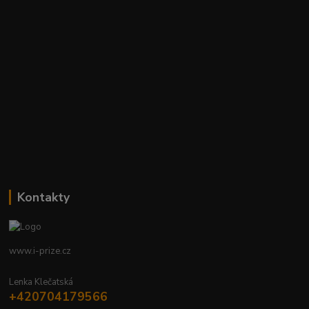
Kontakty
www.i-prize.cz
Lenka Klečatská
+420704179566