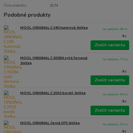
Číslo produktu:
2174
Podobné produkty
MOOL ORIGINAL č.190 humrová 3nitka
na zakázku 48 ks
/
ks
Zvolit variantu
MOOL ORIGINAL č.30384 sytá červená
na zakázku 77 ks
3nitka
/
ks
Zvolit variantu
MOOL ORIGINAL č.2033 bordó 3nitka
na zakázku 54 ks
/
ks
Zvolit variantu
MOOL ORIGINAL černá 070 3nitka
na zakázku 37 ks
/
ks