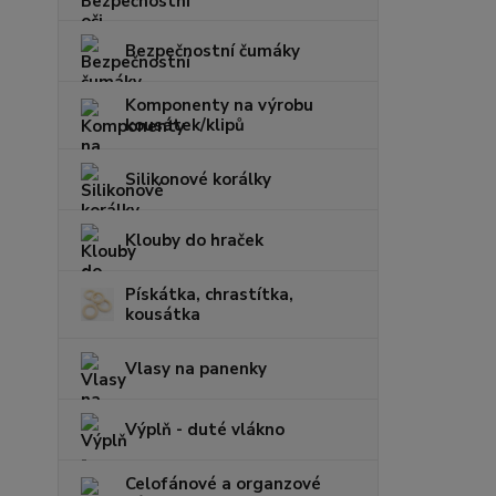
Bezpečnostní čumáky
Komponenty na výrobu
kousátek/klipů
Silikonové korálky
Klouby do hraček
Pískátka, chrastítka,
kousátka
Vlasy na panenky
Výplň - duté vlákno
Celofánové a organzové