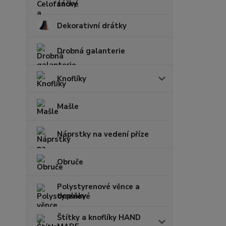
sáčky
Dekorativní drátky
Drobná galanterie
Knoflíky
Mašle
Náprstky na vedení příze
Obruče
Polystyrenové věnce a
doplňky
Štítky a knoflíky HAND