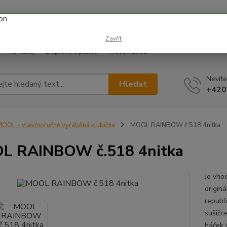
 prázdnin náš email info@i-prize.cz. Děkujeme. !!! POZOR ZMĚN
BUDEME V ÚTERÝ 11.8. DĚKUJEME ZA POCHOPENÍ!
Zavřít
Kontakty
Doprava a platba
Vrácení zboží
Nevíte
Hledat
+420
OOL - vlastnoručně vyráběná klubíčka
MOOL RAINBOW č.518 4nitka
L RAINBOW č.518 4nitka
Je vhod
origin
republ
sušičc
háček 