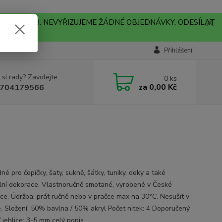
A !!! V PONDĚLÍ 10.8. NEVYŘIZUJEME ŽÁDNÉ OBJEDNÁVKY, ODESÍLAT
Přihlášení
 si rady? Zavolejte.
0
ks
za
0,00 Kč
704179566
né pro čepičky, šaty, sukně, šátky, tuniky, deky a také
ální dekorace. Vlastnoručně smotané, vyrobené v České
ice. Údržba: prát ručně nebo v pračce max na 30°C. Nesušit v
e. Složení: 50% bavlna / 50% akryl Počet nitek: 4 Doporučený
/ jehlice: 3-5 mm
celý popis