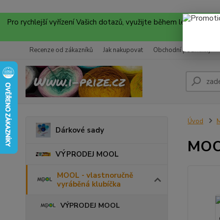
Pro rychlejší vyřízení Vašich dotazů, využijte během letních
Recenze od zákazníků
Jak nakupovat
Obchodní podmínky
Úvod
M
Dárkové sady
MOO
VÝPRODEJ MOOL
MOOL - vlastnoručně
vyráběná klubíčka
VÝPRODEJ MOOL