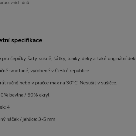
pracovních dnů.
tní specifikace
 pro čepičky, šaty, sukně, šátky, tuniky, deky a také originální dek
učně smotané, vyrobené v České republice.
rát ručně nebo v pračce max na 30°C. Nesušit v sušičce.
 50% bavlna / 50% akryl
ek: 4
ý háček / jehlice: 3-5 mm