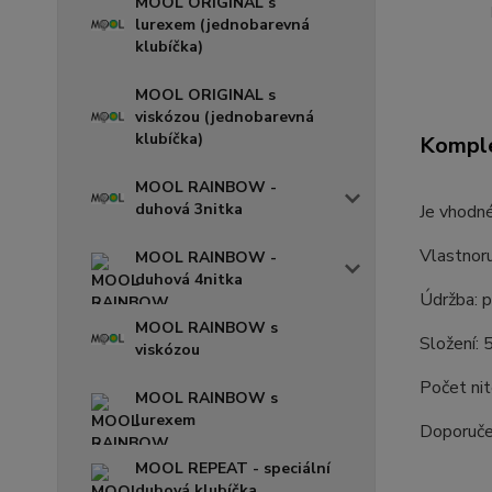
MOOL ORIGINAL s
lurexem (jednobarevná
klubíčka)
MOOL ORIGINAL s
viskózou (jednobarevná
klubíčka)
Komple
MOOL RAINBOW -
duhová 3nitka
Je vhodné
Vlastnor
MOOL RAINBOW -
duhová 4nitka
Údržba: p
MOOL RAINBOW s
Složení:
viskózou
Počet nit
MOOL RAINBOW s
lurexem
Doporučen
MOOL REPEAT - speciální
duhová klubíčka