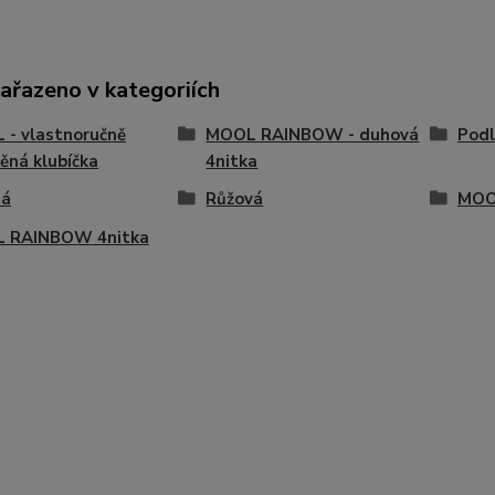
zařazeno v kategoriích
- vlastnoručně
MOOL RAINBOW - duhová
Podl
ěná klubíčka
4nitka
ná
Růžová
MO
 RAINBOW 4nitka