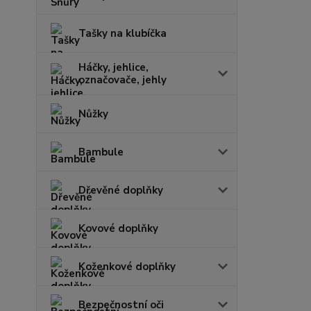
Tašky na klubíčka
Háčky, jehlice,
označovače, jehly
Nůžky
Bambule
Dřevěné doplňky
Kovové doplňky
Koženkové doplňky
Bezpečnostní oči