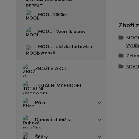
MOOL 2000m
Zboží 
MOOL - Vzorník barev
MOOL 
vyráb
MOOL - ukázka hotových
výrobků
Zele
MOOL
ZBOŽÍ V AKCI
TOTÁLNÍ VÝPRODEJ
Příze
Duhová klubíčka
Šňůry