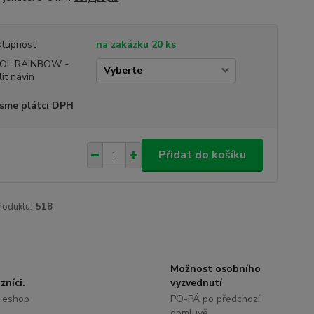
tupnost
na zakázku 20 ks
OL RAINBOW -
lit návin
sme plátci DPH
Přidat do košíku
roduktu:
518
Možnost osobního
zníci.
vyzvednutí
 eshop
PO-PÁ po předchozí
domluvě