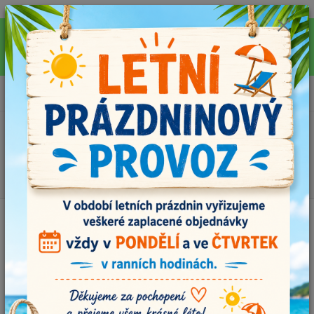
Pro rychlejší vyřízení Vašich dotazů, využijte během letních prázdnin náš
email info@i-prize.cz. Děkujeme. !!! POZOR ZMĚNA !!! V PONDĚLÍ 10.8.
NEVYŘIZUJEME ŽÁDNÉ OBJEDNÁVKY, ODESÍLAT BUDEME V ÚTERÝ
11.8. DĚKUJEME ZA POCHOPENÍ!
0
ks
+420704179566
za
0,00 Kč
Menu
Hledat
Úvod
MOOL - vlastnoručně vyráběná klubíčka
MOOL MIX č.103
MOOL MIX č.103