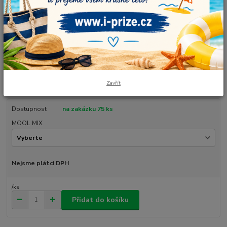
Barvy: bílá, zářivě růžová, světle šedá. Duhové klubíčko v návinu, který si
sami zvolíte. Je vhodné pro čepičky, šaty, sukně, šátky, tuniky, deky a také
originální dekorace. Vlastnoručně smotané, vyrobené v České republice.
Údržba: prát ručně nebo v pračce max na 30°C. Nesušit v sušičce.
Složení: 5...
celý popis
Zavřít
Dostupnost
na zakázku 75 ks
MOOL MIX
Nejsme plátci DPH
/
ks
Přidat do košíku