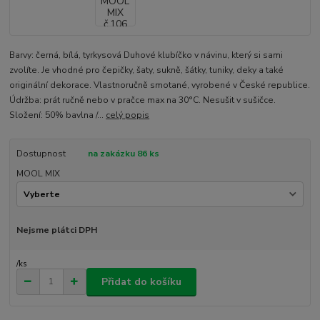
Barvy: černá, bílá, tyrkysová Duhové klubíčko v návinu, který si sami
zvolíte. Je vhodné pro čepičky, šaty, sukně, šátky, tuniky, deky a také
originální dekorace. Vlastnoručně smotané, vyrobené v České republice.
Údržba: prát ručně nebo v pračce max na 30°C. Nesušit v sušičce.
Složení: 50% bavlna /...
celý popis
Dostupnost
na zakázku 86 ks
MOOL MIX
Nejsme plátci DPH
/
ks
Přidat do košíku