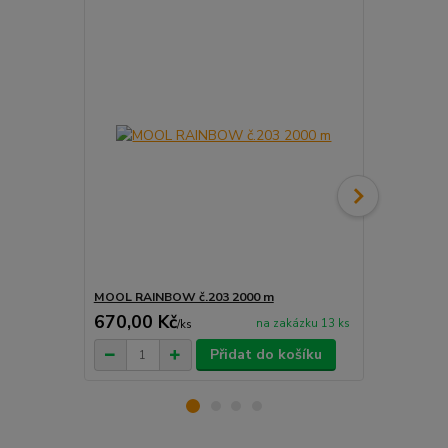
MOOL RAINBOW č.203 2000 m
MOOL MERI
670,00 Kč
na zakázku 13 ks
/
ks
/
ks
Přidat do košíku