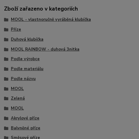
Zboží zařazeno v kategoriích
MOOL - vlastnoručně vyráběná klubíčka
Příze
Duhová klubíčka
MOOL RAINBOW - duhová 3nitka
Podle výrobce
Podle materiálu
Podle názvu
MOOL
Zelená
MOOL
Akrylové příze
Balvněné příze
Směsové příze