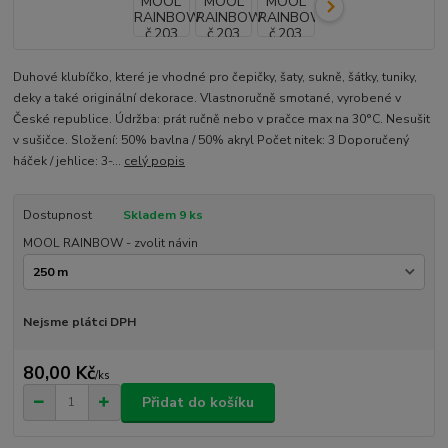
Duhové klubíčko, které je vhodné pro čepičky, šaty, sukně, šátky, tuniky,
deky a také originální dekorace. Vlastnoručně smotané, vyrobené v
České republice. Údržba: prát ručně nebo v pračce max na 30°C. Nesušit
v sušičce. Složení: 50% bavlna / 50% akryl Počet nitek: 3 Doporučený
háček / jehlice: 3-...
celý popis
Dostupnost
Skladem 9 ks
MOOL RAINBOW - zvolit návin
Nejsme plátci DPH
80,00 Kč
/
ks
Přidat do košíku