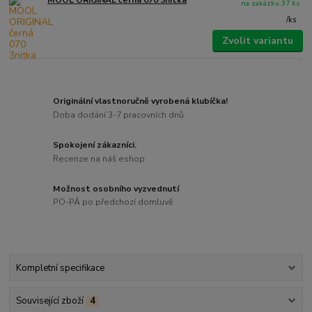
MOOL ORIGINAL černá 070 3nitka
na zakázku 37 ks
/
ks
Zvolit variantu
Originální vlastnoručně vyrobená klubíčka!
Doba dodání 3-7 pracovních dnů.
Spokojení zákazníci.
Recenze na náš eshop
Možnost osobního vyzvednutí
PO-PÁ po předchozí domluvě
Kompletní specifikace
Související zboží
4