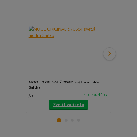
MOOL ORIGINAL č.70684 světlá modrá
MOOL ORIGIN
3nitka
3nitka
na zakázku 49 ks
/
ks
/
ks
Zvolit variantu