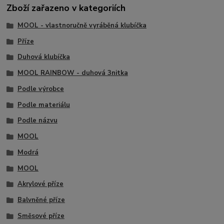
Zboží zařazeno v kategoriích
MOOL - vlastnoručně vyráběná klubíčka
Příze
Duhová klubíčka
MOOL RAINBOW - duhová 3nitka
Podle výrobce
Podle materiálu
Podle názvu
MOOL
Modrá
MOOL
Akrylové příze
Balvněné příze
Směsové příze