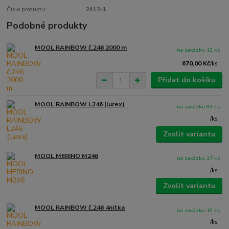
Číslo produktu:
2412-1
Podobné produkty
MOOL RAINBOW č.246 2000 m
na zakázku 12 ks
670,00 Kč
/
ks
Přidat do košíku
MOOL RAINBOW L246 (lurex)
na zakázku 83 ks
/
ks
Zvolit variantu
MOOL MERINO M246
na zakázku 37 ks
/
ks
Zvolit variantu
MOOL RAINBOW č.246 4nitka
na zakázku 19 ks
/
ks