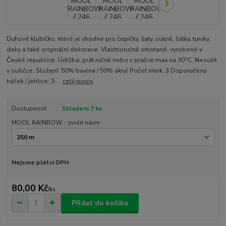
Duhové klubíčko, které je vhodné pro čepičky, šaty, sukně, šátky, tuniky,
deky a také originální dekorace. Vlastnoručně smotané, vyrobené v
České republice. Údržba: prát ručně nebo v pračce max na 30°C. Nesušit
v sušičce. Složení: 50% bavlna / 50% akryl Počet nitek: 3 Doporučený
háček / jehlice: 3-...
celý popis
Dostupnost
Skladem 7 ks
MOOL RAINBOW - zvolit návin
Nejsme plátci DPH
80,00 Kč
/
ks
Přidat do košíku