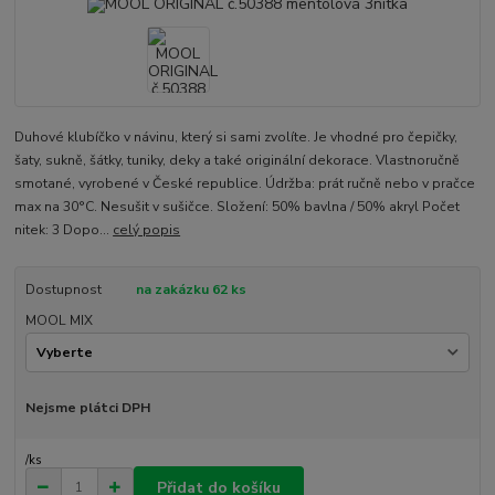
Duhové klubíčko v návinu, který si sami zvolíte. Je vhodné pro čepičky,
šaty, sukně, šátky, tuniky, deky a také originální dekorace. Vlastnoručně
smotané, vyrobené v České republice. Údržba: prát ručně nebo v pračce
max na 30°C. Nesušit v sušičce. Složení: 50% bavlna / 50% akryl Počet
nitek: 3 Dopo...
celý popis
Dostupnost
na zakázku 62 ks
MOOL MIX
Nejsme plátci DPH
/
ks
Přidat do košíku