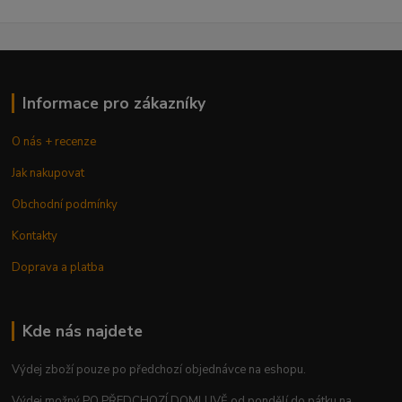
Informace pro zákazníky
O nás + recenze
Jak nakupovat
Obchodní podmínky
Kontakty
Doprava a platba
Kde nás najdete
Výdej zboží pouze po předchozí objednávce na eshopu.
Výdej možný PO PŘEDCHOZÍ DOMLUVĚ od pondělí do pátku na