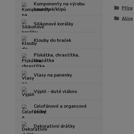
Komponenty na výrobu
Příze
kousátek/klipů
Alize
Silikonové korálky
Klouby do hraček
Pískátka, chrastítka,
kousátka
Vlasy na panenky
Výplň - duté vlákno
Celofánové a organzové
sáčky
Dekorativní drátky