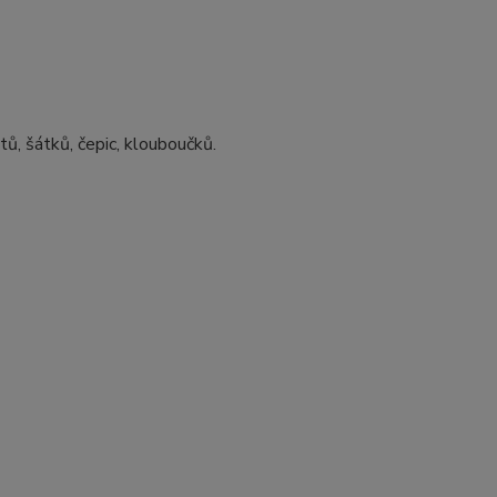
tů, šátků, čepic, klouboučků.