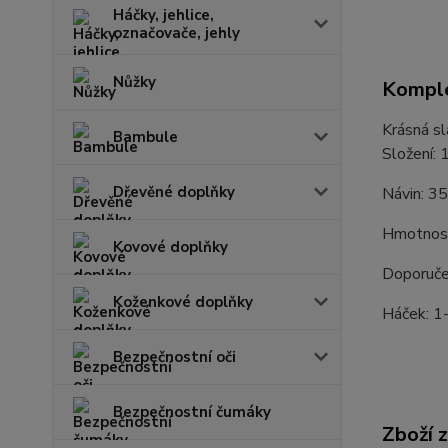
Háčky, jehlice,
označovače, jehly
Nůžky
Komple
Krásná sl
Bambule
Složení:
Dřevěné doplňky
Návin: 3
Hmotnost
Kovové doplňky
Doporuče
Koženkové doplňky
Háček: 1
Bezpečnostní oči
Bezpečnostní čumáky
Zboží 