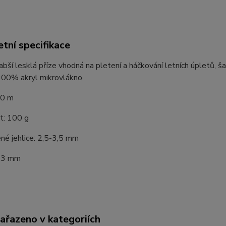
tní specifikace
abší lesklá příze vhodná na pletení a háčkování letních úpletů, ša
 100% akryl mikrovlákno
50 m
: 100 g
né jehlice: 2,5-3,5 mm
-3 mm
zařazeno v kategoriích