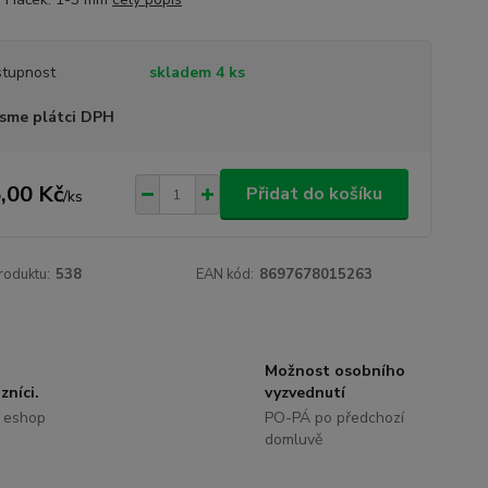
tupnost
skladem 4 ks
sme plátci DPH
,00 Kč
Přidat do košíku
/
ks
roduktu:
538
EAN kód:
8697678015263
Možnost osobního
zníci.
vyzvednutí
 eshop
PO-PÁ po předchozí
domluvě