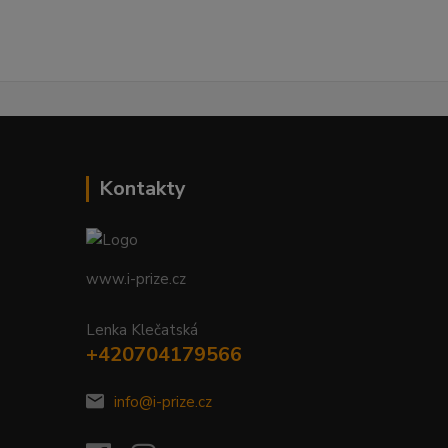
Kontakty
www.i-prize.cz
Lenka Klečatská
+420704179566
info@i-prize.cz