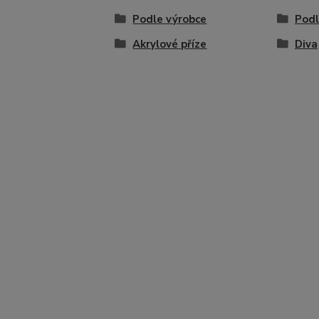
Podle výrobce
Podl
Akrylové příze
Diva