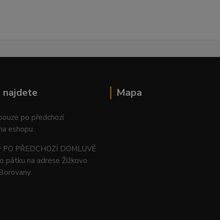
 najdete
Mapa
 pouze po předchozí
na eshopu.
ný PO PŘEDCHOZÍ DOMLUVĚ
o pátku na adrese Žižkovo
 Borovany.