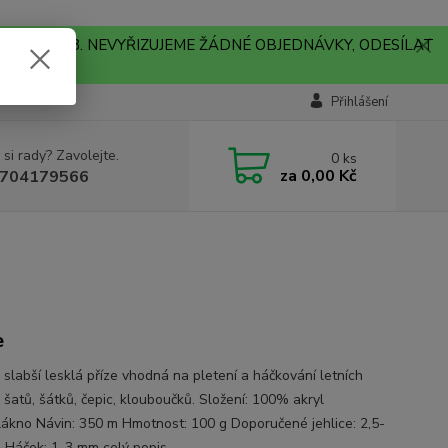
A !!! V PONDĚLÍ 10.8. NEVYŘIZUJEME ŽÁDNÉ OBJEDNÁVKY, ODESÍLAT
Přihlášení
 si rady? Zavolejte.
0
ks
za
0,00 Kč
704179566
e
 slabší lesklá příze vhodná na pletení a háčkování letních
 šatů, šátků, čepic, klouboučků. Složení: 100% akryl
lákno Návin: 350 m Hmotnost: 100 g Doporučené jehlice: 2,5-
m Háček: 1-3 mm
celý popis