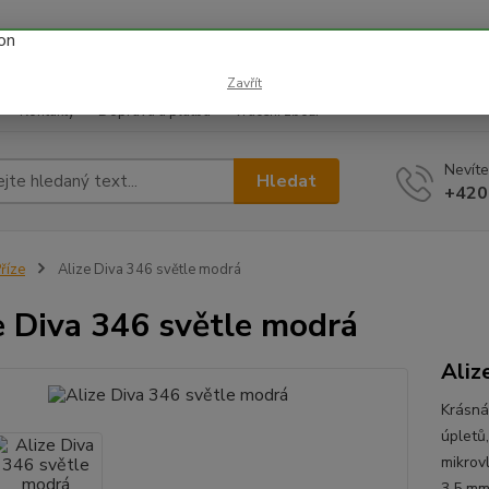
 prázdnin náš email info@i-prize.cz. Děkujeme. !!! POZOR ZMĚN
BUDEME V ÚTERÝ 11.8. DĚKUJEME ZA POCHOPENÍ!
Zavřít
Kontakty
Doprava a platba
Vrácení zboží
Nevíte
Hledat
+420
říze
Alize Diva 346 světle modrá
e Diva 346 světle modrá
Aliz
Krásná
úpletů,
mikrov
3,5 m