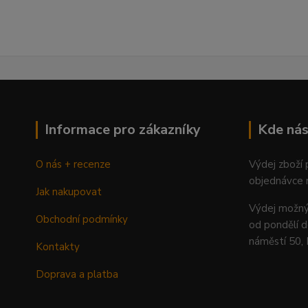
Informace pro zákazníky
Kde nás
O nás + recenze
Výdej zboží
objednávce 
Jak nakupovat
Výdej mož
Obchodní podmínky
od pondělí d
náměstí 50,
Kontakty
Doprava a platba