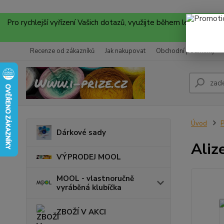
Pro rychlejší vyřízení Vašich dotazů, využijte během letních
Recenze od zákazníků
Jak nakupovat
Obchodní podmínky
Úvod
P
Dárkové sady
Aliz
VÝPRODEJ MOOL
MOOL - vlastnoručně
vyráběná klubíčka
ZBOŽÍ V AKCI