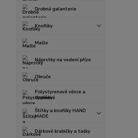
Drobná galanterie
Knoflíky
Mašle
Náprstky na vedení příze
Obruče
Polystyrenové věnce a
doplňky
Štítky a knoflíky HAND
MADE
Dárkové krabičky a tašky