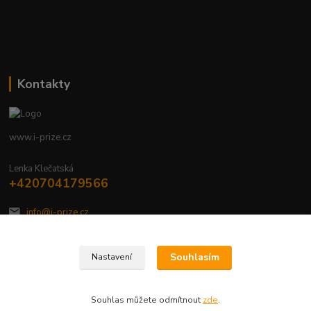
Kontakty
www.i-prize.cz
Lenka Klečatská
+420704179566
info@i-prize.cz
Souhlasím
Nastavení
Souhlas můžete odmítnout
zde
.
Vytvořeno na
Eshop-rychle.cz