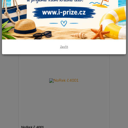
Nejnovější
Nejlevnější
Nejdražší
Zobrazuji 1-8 z 8
strana
z 1
Zavřít
NoRek č.4001