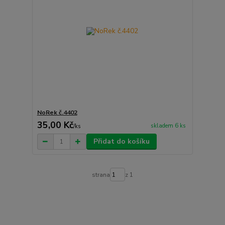
NoRek č.4402
35,00 Kč
skladem 6 ks
/
ks
Přidat do košíku
strana
z 1