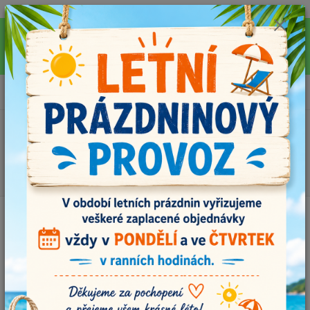
Pro rychlejší vyřízení Vašich dotazů, využijte během letních prázdnin náš
email info@i-prize.cz. Děkujeme. !!! POZOR ZMĚNA !!! V PONDĚLÍ 10.8.
NEVYŘIZUJEME ŽÁDNÉ OBJEDNÁVKY, ODESÍLAT BUDEME V ÚTERÝ
11.8. DĚKUJEME ZA POCHOPENÍ!
0
ks
+420704179566
za
0,00 Kč
Menu
Hledat
Úvod
Příze
Podle materiálu
Nylon
Nylon
Upřesnit parametry