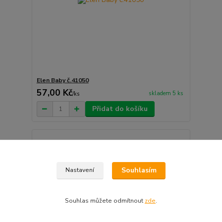
Elen Baby č.41050
57,00 Kč
skladem 5 ks
/
ks
Přidat do košíku
Souhlasím
Nastavení
Souhlas můžete odmítnout
zde
.