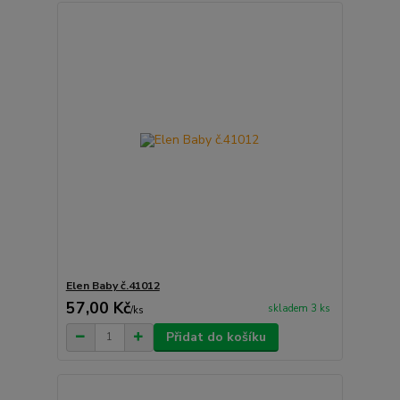
Elen Baby č.41012
57,00 Kč
skladem 3 ks
/
ks
Přidat do košíku