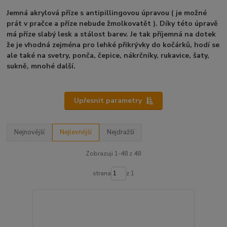
Jemná akrylová příze s antipillingovou úpravou ( je možné
prát v pračce a příze nebude žmolkovatět ). Díky této úpravě
má příze slabý lesk a stálost barev. Je tak příjemná na dotek
že je vhodná zejména pro
lehké přikrývky do kočárků, hodí se
ale také na svetry, ponča, čepice, nákrčníky, rukavice, šaty,
sukně, mnohé další.
Upřesnit parametry
Nejnovější
Nejlevnější
Nejdražší
Zobrazuji 1-48 z 48
strana
z 1