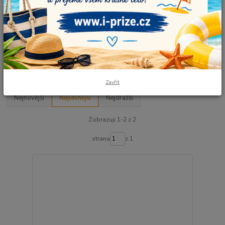
Složení: 100% akrylové mikrovlákno
Návin: 875 m / 250 g
Jehlice: 2,5-3,5
Háček: 1-3
Upřesnit parametry
Zavřít
Nejnovější
Nejlevnější
Nejdražší
Zobrazuji 1-2 z 2
strana
z 1