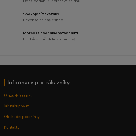
Doba dodání 3-7 pracovních dnů.
Spokojení zákazníci.
Recenze na náš eshop
Možnost osobního vyzvednutí
PO-PÁ po předchozí domluvě
Informace pro zákazníky
O nás + recenze
Jak nakupovat
Obchodní podmínky
Kontakty