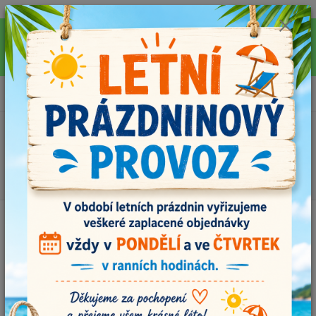
Pro rychlejší vyřízení Vašich dotazů, využijte během letních prázdnin náš
email info@i-prize.cz. Děkujeme. !!! POZOR ZMĚNA !!! V PONDĚLÍ 10.8.
NEVYŘIZUJEME ŽÁDNÉ OBJEDNÁVKY, ODESÍLAT BUDEME V ÚTERÝ
11.8. DĚKUJEME ZA POCHOPENÍ!
0
ks
+420704179566
za
0,00 Kč
Menu
Hledat
Úvod
Příze
Podle názvu
Diva ombre batik
Diva ombre batik
Jemná příze s postupnými barevnými přechody vhodná na šátky,
svetry, doplňky.