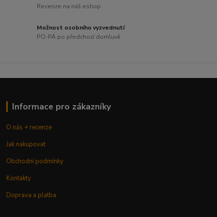
Recenze na náš eshop
Možnost osobního vyzvednutí
PO-PÁ po předchozí domluvě
Informace pro zákazníky
O nás + recenze
Jak nakupovat
Obchodní podmínky
Kontakty
Doprava a platba