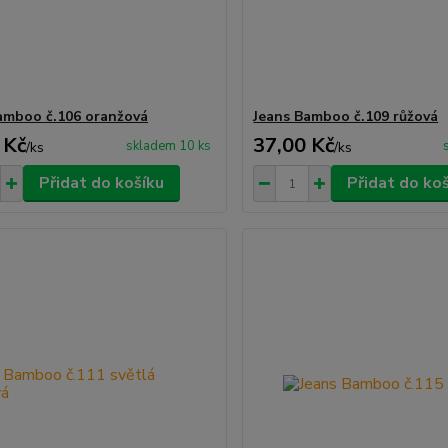
amboo č.106 oranžová
Jeans Bamboo č.109 růžová
 Kč
37,00 Kč
skladem 10 ks
/
ks
/
ks
Přidat do košíku
Přidat do ko