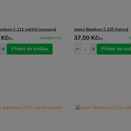
amboo č.111 světlá lososová
Jeans Bamboo č.115 fialová
 Kč
37,00 Kč
skladem 9 ks
/
ks
/
ks
Přidat do košíku
Přidat do ko