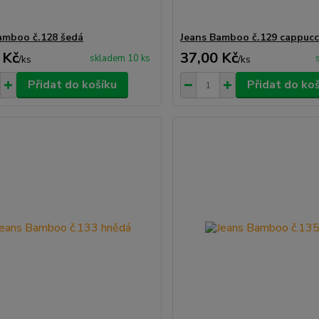
amboo č.128 šedá
Jeans Bamboo č.129 cappucc
 Kč
37,00 Kč
skladem 10 ks
/
ks
/
ks
Přidat do košíku
Přidat do ko