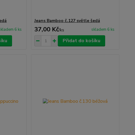
edá
Jeans Bamboo č.127 světle šedá
37,00 Kč
skladem 6 ks
skladem 6 ks
/
ks
šíku
Přidat do košíku