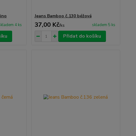
ino
Jeans Bamboo č.130 béžová
37,00 Kč
skladem 4 ks
skladem 5 ks
/
ks
šíku
Přidat do košíku