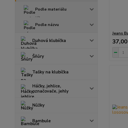
Podle materiálu
Podle názvu
Jeans B
Duhová klubíčka
37,00
Šňůry
Tašky na klubíčka
Háčky, jehlice,
označovače, jehly
Nůžky
Bambule