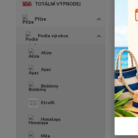
TOTÁLNÍ VÝPRODEJ
Skl
Příze
Podle výrobce
Nejnově
Alize
Zobrazuji 
Ayaz
Bobbiny
Etrofil
Himalaya
Mila