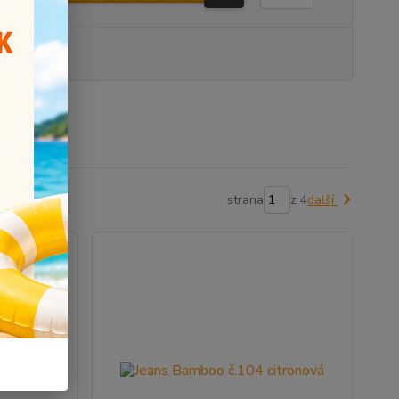
produkt
strana
z 4
další