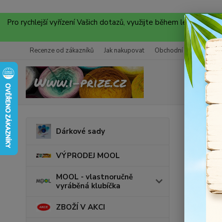
Pro rychlejší vyřízení Vašich dotazů, využijte během letních
Recenze od zákazníků
Jak nakupovat
Obchodní podmínky
Úvod
P
Dárkové sady
Yarn
VÝPRODEJ MOOL
YarnArt
MOOL - vlastnoručně
vyráběná klubíčka
ZBOŽÍ V AKCI
Cena: