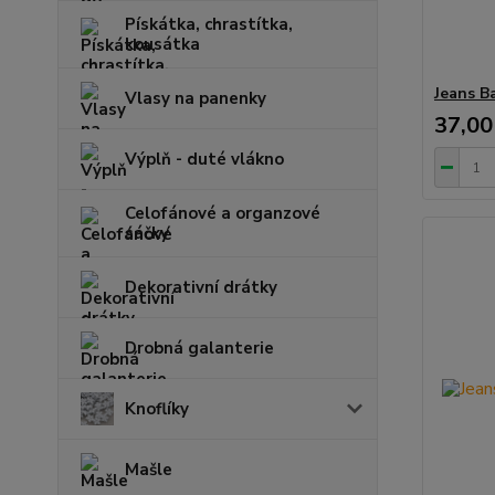
Pískátka, chrastítka,
kousátka
Jeans B
Vlasy na panenky
37,00
Výplň - duté vlákno
Celofánové a organzové
sáčky
Dekorativní drátky
Drobná galanterie
Knoflíky
Mašle