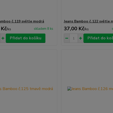
amboo č.119 světle modrá
Jeans Bamboo č.122 světle 
 Kč
37,00 Kč
skladem 8 ks
/
ks
/
ks
Přidat do košíku
Přidat do ko