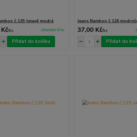
amboo č.125 tmavě modrá
Jeans Bamboo č.126 modroš
 Kč
37,00 Kč
skladem 6 ks
/
ks
/
ks
Přidat do košíku
Přidat do ko