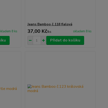
Jeans Bamboo č.118 fialová
37,00 Kč
skladem 8 ks
skladem 8 ks
/
ks
šíku
Přidat do košíku