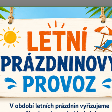
 prázdnin náš email info@i-prize.cz. Děkujeme. !!! POZOR ZMĚN
BUDEME V ÚTERÝ 11.8. DĚKUJEME ZA POCHOPENÍ!
Kontakty
Doprava a platba
Vrácení zboží
Nevíte
Hledat
+420
říze
Podle výrobce
YarnArt
Art
Kč
Od