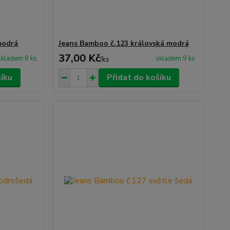
modrá
Jeans Bamboo č.123 královská modrá
37,00 Kč
skladem 8 ks
skladem 9 ks
/
ks
šíku
Přidat do košíku