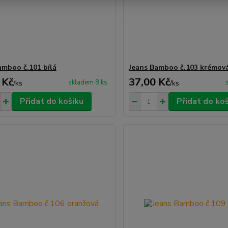
amboo č.101 bílá
Jeans Bamboo č.103 krémov
 Kč
37,00 Kč
skladem 8 ks
/
ks
/
ks
Přidat do košíku
Přidat do ko