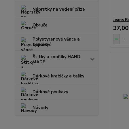
Náprstky na vedení příze
Jeans B
Obruče
37,00
Polystyrenové věnce a
doplňky
Štítky a knoflíky HAND
MADE
Dárkové krabičky a tašky
Dárkové poukazy
Návody