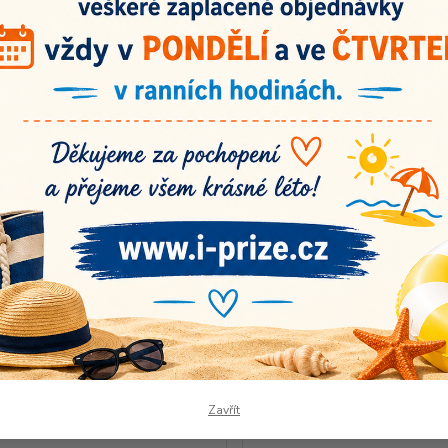
adem
Novinka
Akce
Doprava ZDARMA
TOP 
jší
Nejlevnější
Nejdražší
1-72 z 277
Zavřít