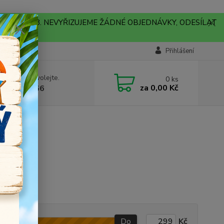
A !!! V PONDĚLÍ 10.8. NEVYŘIZUJEME ŽÁDNÉ OBJEDNÁVKY, ODESÍLAT
Přihlášení
 si rady? Zavolejte.
0
ks
za
0,00 Kč
704179566
Do
Kč