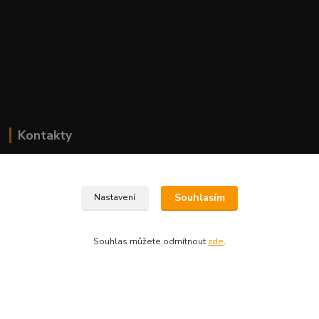
Kontakty
www.i-prize.cz
Souhlasím
Nastavení
Lenka Klečatská
+420704179566
Souhlas můžete odmítnout
zde
.
info@i-prize.cz