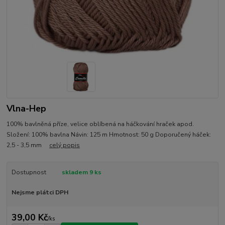
Vlna-Hep
100% bavlněná příze, velice oblíbená na háčkování hraček apod.
Složení: 100% bavlna Návin: 125 m Hmotnost: 50 g Doporučený háček:
2,5 - 3,5 mm
celý popis
Dostupnost
skladem 9 ks
Nejsme plátci DPH
39,00 Kč
/
ks