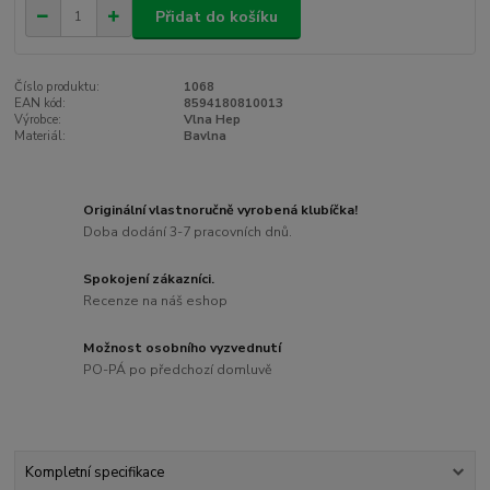
Přidat do košíku
Číslo produktu:
1068
EAN kód:
8594180810013
Výrobce:
Vlna Hep
Materiál:
Bavlna
Originální vlastnoručně vyrobená klubíčka!
Doba dodání 3-7 pracovních dnů.
Spokojení zákazníci.
Recenze na náš eshop
Možnost osobního vyzvednutí
PO-PÁ po předchozí domluvě
Kompletní specifikace