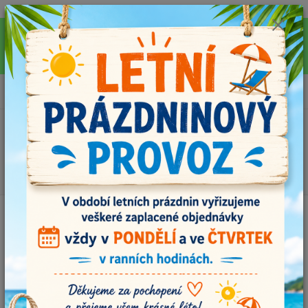
Pro rychlejší vyřízení Vašich dotazů, využijte během letních prázdnin náš
email info@i-prize.cz. Děkujeme. !!! POZOR ZMĚNA !!! V PONDĚLÍ 10.8.
NEVYŘIZUJEME ŽÁDNÉ OBJEDNÁVKY, ODESÍLAT BUDEME V ÚTERÝ
11.8. DĚKUJEME ZA POCHOPENÍ!
0
ks
+420704179566
za
0,00 Kč
Menu
Hledat
Úvod
Příze
Camilla 8223, hnědošedá
Camilla 8223, hnědošedá