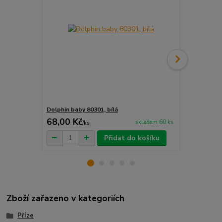
Dolphin baby 80301, bílá
Dolphin baby
68,00 Kč
68,00 Kč
skladem 60 ks
/
ks
Přidat do košíku
Zboží zařazeno v kategoriích
Příze