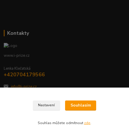
Kontakty
www.i-prize.cz
Lenka Klečatská
+420704179566
info@i-prize.cz
Souhlasím
Nastavení
Souhlas můžete odmítnout
zde
.
Vytvořeno na
Eshop-rychle.cz