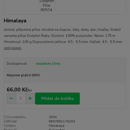
Himalaya
Jemná, příjemná příze vhodná na čepice, šály, deky, ale i hračky. Slabší
varianta příze Dolphin Baby. Složení: 100% polyester. Návin: 175 m
Hmotnost: 100 g Doporučené jehlice: 4,5 - 5,5 mm. Háček: 4,5 - 5,5 mm.
celý popis
Dostupnost
skladem 10 ks
Nejsme plátci DPH
66,00 Kč
/
ks
Přidat do košíku
Číslo produktu:
2504
EAN kód:
8697681176203
Výrobce:
Himalaya