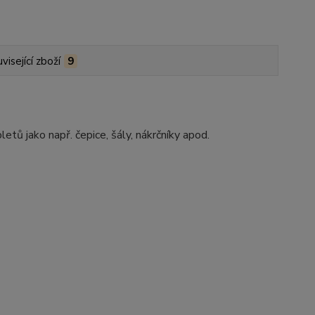
visející zboží
9
etů jako např. čepice, šály, nákrčníky apod.