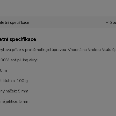
etní specifikace
Sou
tní specifikace
lová příze s protižmolkující úpravou. Vhodná na širokou škálu úpl
100% antipilling akryl
50 m
 klubka: 100 g
ný háček: 5 mm
né jehlice: 5 mm