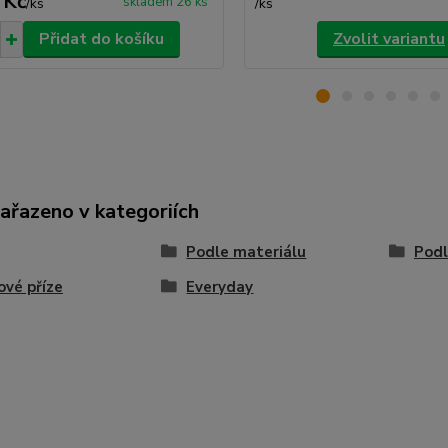
 Kč
skladem 26 ks
/
ks
/
ks
Přidat do košíku
Zvolit variantu
zařazeno v kategoriích
Podle materiálu
Podl
ové příze
Everyday