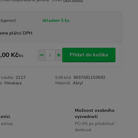
tupnost
skladem 5 ks
sme plátci DPH
,00 Kč
Přidat do košíku
/
ks
roduktu:
2127
EAN kód:
8697681150692
e:
Himalaya
Materiál:
Akryl
Možnost osobního
zníci.
vyzvednutí
 eshop
PO-PÁ po předchozí
domluvě