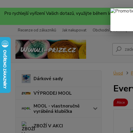
Pro rychlejší vyřízení Vašich dotazů, využijte během letních
Recenze od zákazníků
Jak nakupovat
Obchodní podmínky
Úvod
P
Dárkové sady
Ever
VÝPRODEJ MOOL
Akce
MOOL - vlastnoručně
vyráběná klubíčka
ZBOŽÍ V AKCI