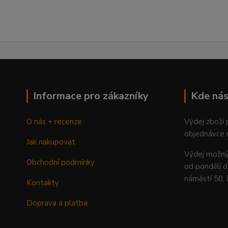
Informace pro zákazníky
Kde nás
O nás + recenze
Výdej zboží
objednávce 
Jak nakupovat
Výdej mož
Obchodní podmínky
od pondělí d
náměstí 50,
Kontakty
Doprava a platba