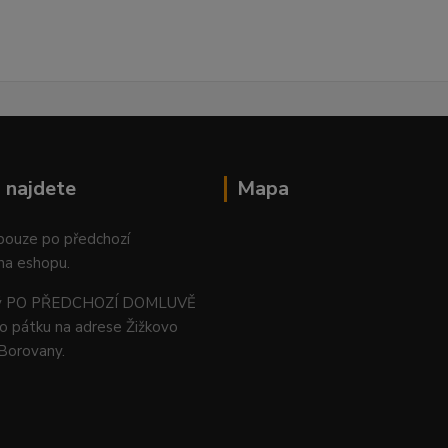
 najdete
Mapa
 pouze po předchozí
na eshopu.
ný PO PŘEDCHOZÍ DOMLUVĚ
o pátku na adrese Žižkovo
 Borovany.