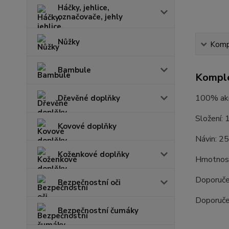
Háčky, jehlice,
označovače, jehly
Nůžky
Kompl
Bambule
Komple
100% akry
Dřevěné doplňky
Složení: 
Kovové doplňky
Návin: 2
Koženkové doplňky
Hmotnost
Doporuče
Bezpečnostní oči
Doporuče
Bezpečnostní čumáky