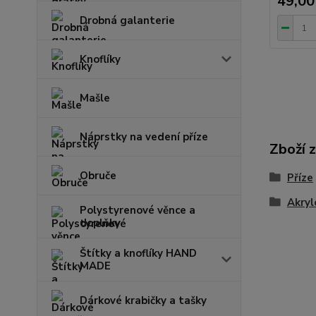
49,00
Drobná galanterie
Knoflíky
Mašle
Náprstky na vedení příze
Zboží 
Obruče
Příze
Akryl
Polystyrenové věnce a
doplňky
Štítky a knoflíky HAND
MADE
Dárkové krabičky a tašky