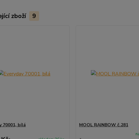
jící zboží
9
y 70001, bílá
MOOL RAINBOW č.281
n