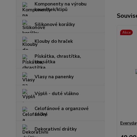
Komponenty na výrobu
kousátek/klipů
Souvise
Silikonové korálky
Akce
Klouby do hraček
Pískátka, chrastítka,
kousátka
Vlasy na panenky
Výplň - duté vlákno
Celofánové a organzové
sáčky
Everyda
Dekorativní drátky