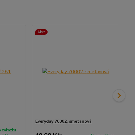
Akce
Ak
Everyday 70002, smetanová
Eve
a zakázku