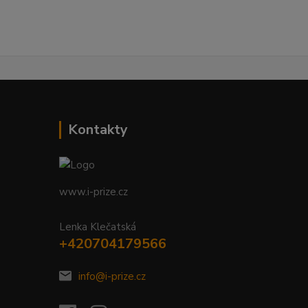
Kontakty
www.i-prize.cz
Lenka Klečatská
+420704179566
info@i-prize.cz