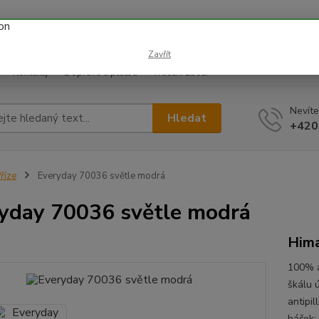
 prázdnin náš email info@i-prize.cz. Děkujeme. !!! POZOR ZMĚN
BUDEME V ÚTERÝ 11.8. DĚKUJEME ZA POCHOPENÍ!
Zavřít
Kontakty
Doprava a platba
Vrácení zboží
Nevíte
Hledat
+420
říze
Everyday 70036 světle modrá
yday 70036 světle modrá
Him
100% a
škálu ú
antipi
háček: