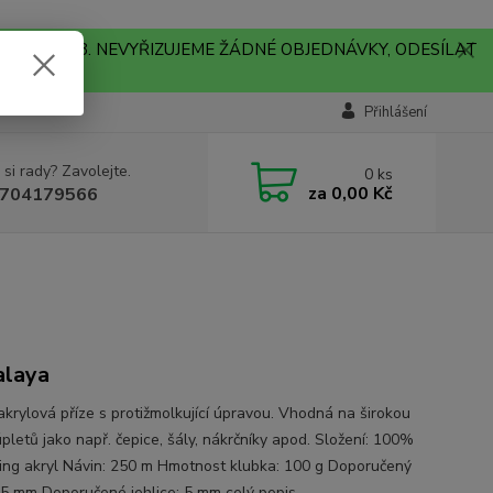
A !!! V PONDĚLÍ 10.8. NEVYŘIZUJEME ŽÁDNÉ OBJEDNÁVKY, ODESÍLAT
Přihlášení
 si rady? Zavolejte.
0
ks
za
0,00 Kč
704179566
alaya
krylová příze s protižmolkující úpravou. Vhodná na širokou
pletů jako např. čepice, šály, nákrčníky apod. Složení: 100%
lling akryl Návin: 250 m Hmotnost klubka: 100 g Doporučený
 5 mm Doporučené jehlice: 5 mm
celý popis