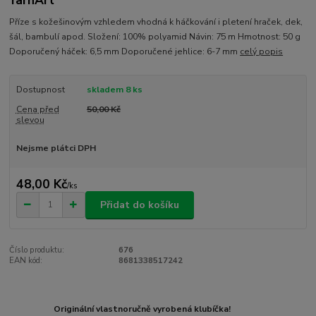
YarnArt
Příze s kožešinovým vzhledem vhodná k háčkování i pletení hraček, dek,
šál, bambulí apod. Složení: 100% polyamid Návin: 75 m Hmotnost: 50 g
Doporučený háček: 6,5 mm Doporučené jehlice: 6-7 mm
celý popis
Dostupnost
skladem 8 ks
Cena před
50,00 Kč
slevou
Nejsme plátci DPH
48,00 Kč
/
ks
Přidat do košíku
Číslo produktu:
676
EAN kód:
8681338517242
Originální vlastnoručně vyrobená klubíčka!