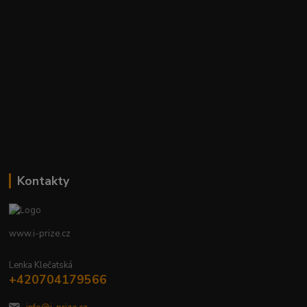
Kontakty
www.i-prize.cz
Lenka Klečatská
+420704179566