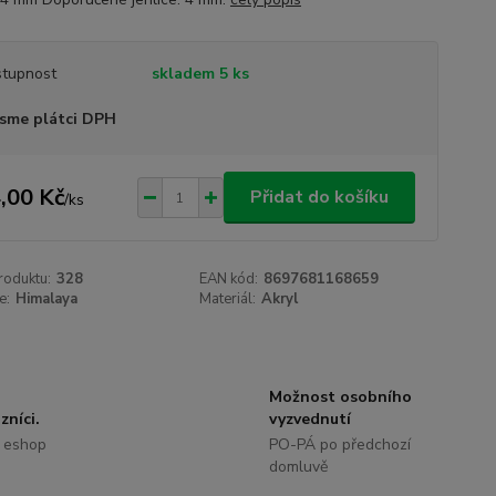
tupnost
skladem 5 ks
sme plátci DPH
,00 Kč
Přidat do košíku
/
ks
roduktu:
328
EAN kód:
8697681168659
e:
Himalaya
Materiál:
Akryl
Možnost osobního
zníci.
vyzvednutí
 eshop
PO-PÁ po předchozí
domluvě