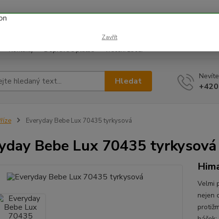
 prázdnin náš email info@i-prize.cz. Děkujeme. !!! POZOR ZMĚN
BUDEME V ÚTERÝ 11.8. DĚKUJEME ZA POCHOPENÍ!
Zavřít
Kontakty
Doprava a platba
Vrácení zboží
Nevíte
Hledat
+420
říze
Everyday Bebe Lux 70435 tyrkysová
yday Bebe Lux 70435 tyrkysová
Him
Velmi 
nejen 
protiž
háček: