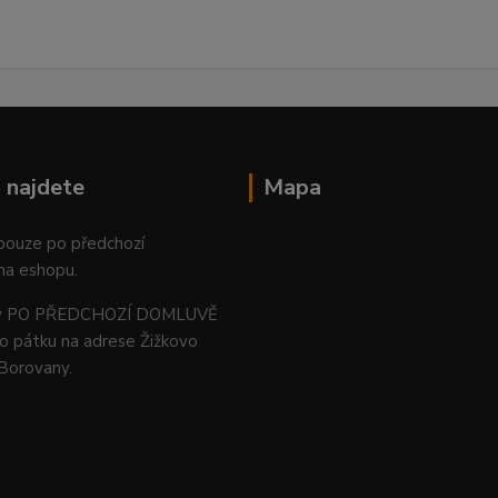
 najdete
Mapa
 pouze po předchozí
na eshopu.
ný PO PŘEDCHOZÍ DOMLUVĚ
o pátku na adrese Žižkovo
 Borovany.