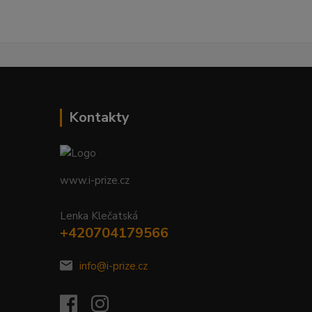
Kontakty
www.i-prize.cz
Lenka Klečatská
+420704179566
info@i-prize.cz