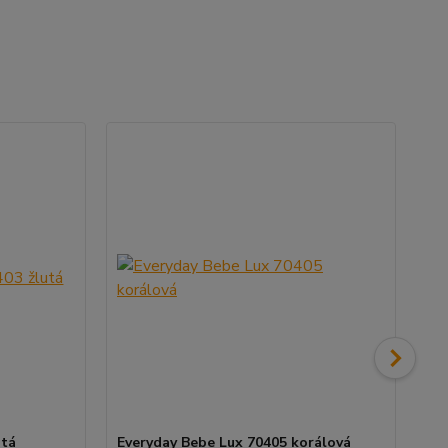
utá
Everyday Bebe Lux 70405 korálová
Ev