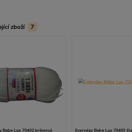
jící zboží
7
y Bebe Lux 70402 krémová
Everyday Bebe Lux 70403 žl