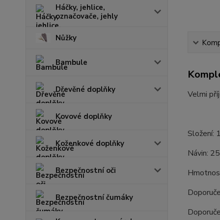
Háčky, jehlice,
označovače, jehly
Nůžky
Kompl
Bambule
Komple
Dřevěné doplňky
Velmi pří
Kovové doplňky
Složení:
Koženkové doplňky
Návin: 2
Bezpečnostní oči
Hmotnost
Doporuče
Bezpečnostní čumáky
Doporučen