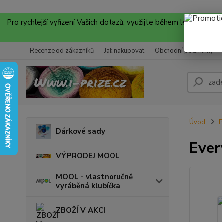
Pro rychlejší vyřízení Vašich dotazů, využijte během letních
Recenze od zákazníků
Jak nakupovat
Obchodní podmínky
Úvod
P
Dárkové sady
Ever
VÝPRODEJ MOOL
MOOL - vlastnoručně
vyráběná klubíčka
ZBOŽÍ V AKCI