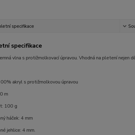
etní specifikace
Sou
tní specifikace
jemná vlna s protižmolkovací úpravou. Vhodná na pletení nejen dě
 100% akryl s protižmolkovou úpravou
50 m
: 100 g
ný háček: 4 mm
é jehlice: 4 mm.