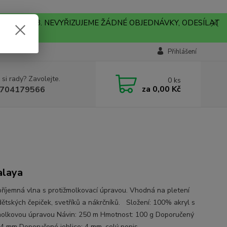
A !!! V PONDĚLÍ 10.8. NEVYŘIZUJEME ŽÁDNÉ OBJEDNÁVKY, ODESÍLAT
Přihlášení
 si rady? Zavolejte.
0
ks
za
0,00 Kč
704179566
alaya
příjemná vlna s protižmolkovací úpravou. Vhodná na pletení
dětských čepiček, svetříků a nákrčníků. Složení: 100% akryl s
molkovou úpravou Návin: 250 m Hmotnost: 100 g Doporučený
 4 mm Doporučené jehlice: 4 mm.
celý popis