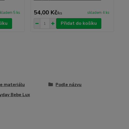
54,00 Kč
54
kladem 5 ks
skladem 4 ks
/
ks
šíku
Přidat do košíku
e materiálu
Podle názvu
yday Bebe Lux