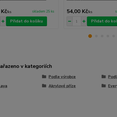
 Kč
54,00 Kč
skladem 25 ks
s
/
ks
/
ks
Přidat do košíku
Přidat do ko
zařazeno v kategoriích
Podle výrobce
Podl
laya
Akrylové příze
Ever