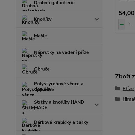
Drobná galanterie
54,00
Knoflíky
Mašle
Náprstky na vedení příze
Obruče
Zboží 
Polystyrenové věnce a
Příze
doplňky
Hima
Štítky a knoflíky HAND
MADE
Dárkové krabičky a tašky