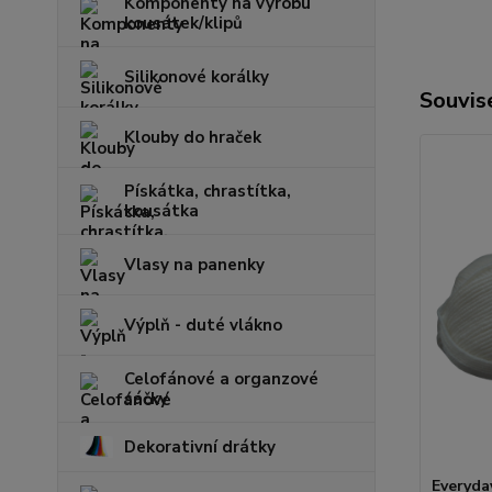
Komponenty na výrobu
kousátek/klipů
Silikonové korálky
Souvise
Klouby do hraček
Pískátka, chrastítka,
kousátka
Vlasy na panenky
Výplň - duté vlákno
Celofánové a organzové
sáčky
Dekorativní drátky
Everyda