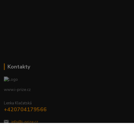
Kontakty
www.i-prize.cz
Lenka Klečatská
+420704179566
info@i-prize.cz