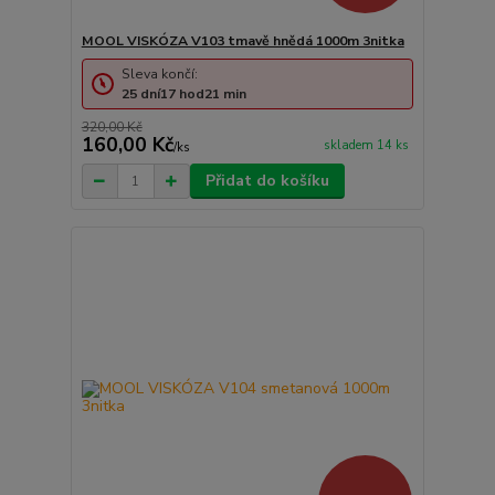
MOOL VISKÓZA V103 tmavě hnědá 1000m 3nitka
Sleva končí:
25
dní
17
hod
21
min
320,00 Kč
160,00 Kč
skladem 14 ks
/
ks
Přidat do košíku