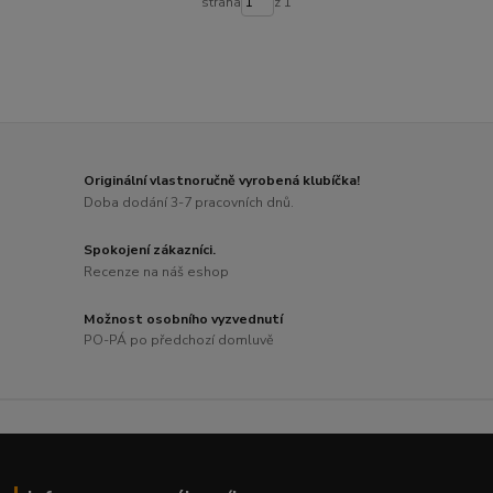
strana
z 1
Originální vlastnoručně vyrobená klubíčka!
Doba dodání 3-7 pracovních dnů.
Spokojení zákazníci.
Recenze na náš eshop
Možnost osobního vyzvednutí
PO-PÁ po předchozí domluvě