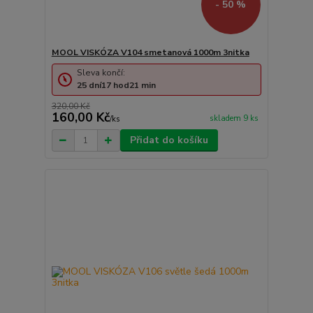
- 50 %
MOOL VISKÓZA V104 smetanová 1000m 3nitka
Sleva končí:
25
dní
17
hod
21
min
320,00 Kč
160,00 Kč
skladem 9 ks
/
ks
Přidat do košíku