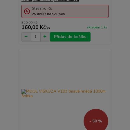
hnědá, smetanová) 1000m 3nitka
Sleva končí:
25
dní
17
hod
21
min
320,00 Kč
160,00 Kč
skladem 1 ks
/
ks
Přidat do košíku
- 50 %