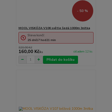
- 50 %
MOOL VISKÓZA V106 světle šedá 1000m 3nitka
Sleva končí:
25
dní
17
hod
21
min
320,00 Kč
160,00 Kč
skladem 12 ks
/
ks
Přidat do košíku