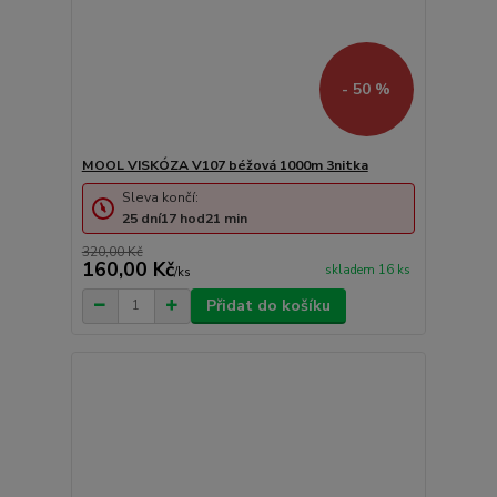
- 50 %
MOOL VISKÓZA V107 béžová 1000m 3nitka
Sleva končí:
25
dní
17
hod
21
min
320,00 Kč
160,00 Kč
skladem 16 ks
/
ks
Přidat do košíku