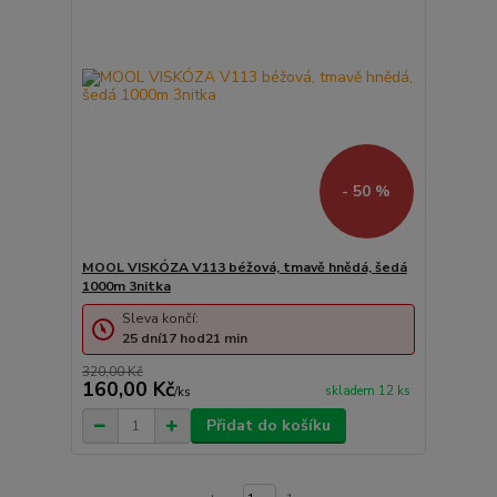
- 50 %
MOOL VISKÓZA V113 béžová, tmavě hnědá, šedá
1000m 3nitka
Sleva končí:
25
dní
17
hod
21
min
320,00 Kč
160,00 Kč
skladem 12 ks
/
ks
Přidat do košíku