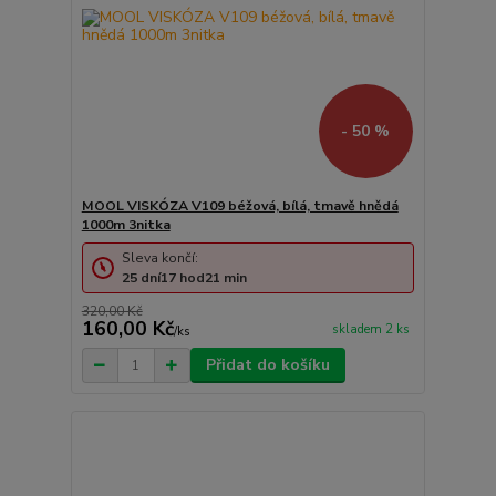
- 50 %
MOOL VISKÓZA V109 béžová, bílá, tmavě hnědá
1000m 3nitka
Sleva končí:
25
dní
17
hod
21
min
320,00 Kč
160,00 Kč
skladem 2 ks
/
ks
Přidat do košíku