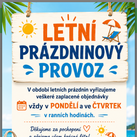
Pro rychlejší vyřízení Vašich dotazů, využijte během letních prázdnin náš
email info@i-prize.cz. Děkujeme. !!! POZOR ZMĚNA !!! V PONDĚLÍ 10.8.
NEVYŘIZUJEME ŽÁDNÉ OBJEDNÁVKY, ODESÍLAT BUDEME V ÚTERÝ
11.8. DĚKUJEME ZA POCHOPENÍ!
0
ks
+420704179566
za
0,00 Kč
Menu
Hledat
Úvod
MOOL - vlastnoručně vyráběná klubíčka
MOOL RAINBOW č.510
4nitka
MOOL RAINBOW č.510 4nitka