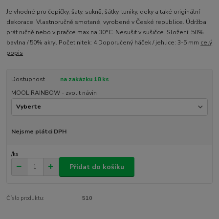
Je vhodné pro čepičky, šaty, sukně, šátky, tuniky, deky a také originální
dekorace. Vlastnoručně smotané, vyrobené v České republice. Údržba:
prát ručně nebo v pračce max na 30°C. Nesušit v sušičce. Složení: 50%
bavlna / 50% akryl Počet nitek: 4 Doporučený háček / jehlice: 3-5 mm
celý
popis
Dostupnost
na zakázku 18 ks
MOOL RAINBOW - zvolit návin
Nejsme plátci DPH
/
ks
Přidat do košíku
Číslo produktu:
510