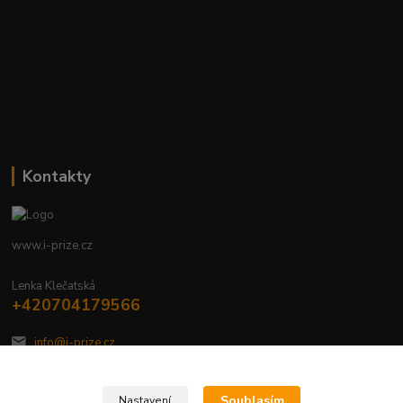
Kontakty
www.i-prize.cz
Lenka Klečatská
+420704179566
info@i-prize.cz
Souhlasím
Nastavení