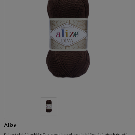
Alize
Krásná slabší lesklá příze vhodná na pletení a háčkování letních úpletů,