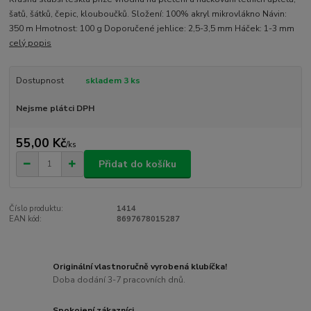
šatů, šátků, čepic, klouboučků. Složení: 100% akryl mikrovlákno Návin:
350 m Hmotnost: 100 g Doporučené jehlice: 2,5-3,5 mm Háček: 1-3 mm
celý popis
Dostupnost
skladem 3 ks
Nejsme plátci DPH
55,00 Kč
/
ks
Přidat do košíku
Číslo produktu:
1414
EAN kód:
8697678015287
Originální vlastnoručně vyrobená klubíčka!
Doba dodání 3-7 pracovních dnů.
Spokojení zákazníci.