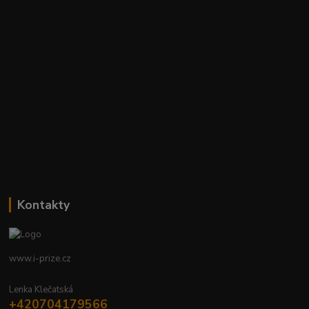
Kontakty
www.i-prize.cz
Lenka Klečatská
+420704179566