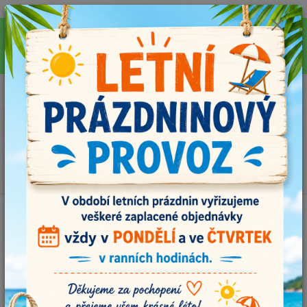
Pro rychlejší vyřízení Vašich dotazů, využijte během letních prázdnin náš
email info@i-prize.cz. Děkujeme. !!! POZOR ZMĚNA !!! V PONDĚLÍ 10.8.
NEVYŘIZUJEME ŽÁDNÉ OBJEDNÁVKY, ODESÍLAT BUDEME V ÚTERÝ
11.8. DĚKUJEME ZA POCHOPENÍ!
0
ks
+420704179566
za
0,00 Kč
Menu
Hledat
Úvod
Příze
Alize Diva 168, světle šedá
Alize Diva 168, světle šedá