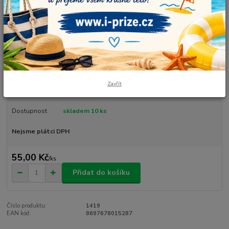
Alize
Krásná slabší lesklá příze vhodná na pletení a háčkování letních úpletů,
šatů, šátků, čepic, klouboučků. Složení: 100% akryl mikrovlákno Návin:
350 m Hmotnost: 100 g Doporučené jehlice: 2,5-3,5 mm Háček: 1-3 mm
celý popis
Zavřít
Dostupnost
skladem 10 ks
Nejsme plátci DPH
55,00 Kč
/
ks
Přidat do košíku
Číslo produktu:
1419
EAN kód:
8697678015287