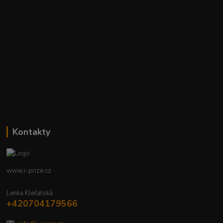
Kontakty
www.i-prize.cz
Lenka Klečatská
+420704179566