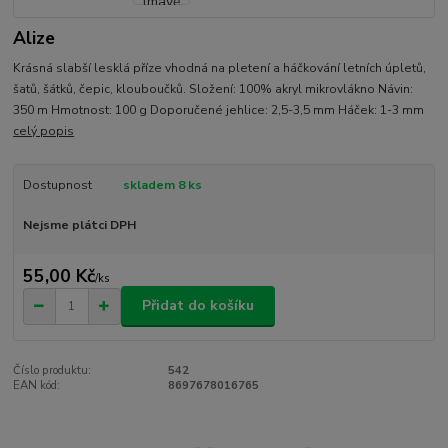
Alize
Krásná slabší lesklá příze vhodná na pletení a háčkování letních úpletů,
šatů, šátků, čepic, klouboučků. Složení: 100% akryl mikrovlákno Návin:
350 m Hmotnost: 100 g Doporučené jehlice: 2,5-3,5 mm Háček: 1-3 mm
celý popis
Dostupnost
skladem 8 ks
Nejsme plátci DPH
55,00 Kč
/
ks
Přidat do košíku
Číslo produktu:
542
EAN kód:
8697678016765