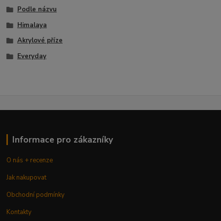
Podle názvu
Himalaya
Akrylové příze
Everyday
Informace pro zákazníky
O nás + recenze
Jak nakupovat
Obchodní podmínky
Kontakty