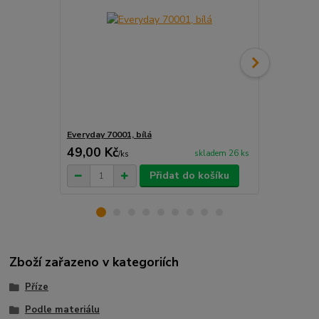
Everyday 70001, bílá
MOOL RAIN
49,00 Kč
skladem 26 ks
/
ks
/
ks
Přidat do košíku
Zboží zařazeno v kategoriích
Příze
Podle materiálu