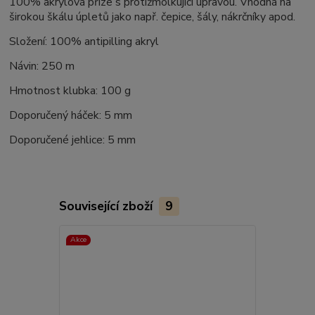
100% akrylová příze s protižmolkující úpravou. Vhodná na
širokou škálu úpletů jako např. čepice, šály, nákrčníky apod.
Složení: 100% antipilling akryl
Návin: 250 m
Hmotnost klubka: 100 g
Doporučený háček: 5 mm
Doporučené jehlice: 5 mm
Související zboží
9
Akce