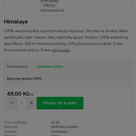
Himalaya
100% akrylová příze s protižmolkující úpravou. Vhodná na širokou škálu
úpletů jako např. čepice, šály, nákrčníky apod. Složení: 100% antipilling
akryl Návin: 250 m Hmotnost klubka: 100 g Doporučený háček: 5 mm
Doporučené jehlice: 5 mm
celý popis
Dostupnost
skladem 10 ks
Nejsme plátci DPH
49,00 Kč
/
ks
Přidat do košíku
Číslo produktu:
2120
EAN kód:
8697681150692
Výrobce:
Himalaya