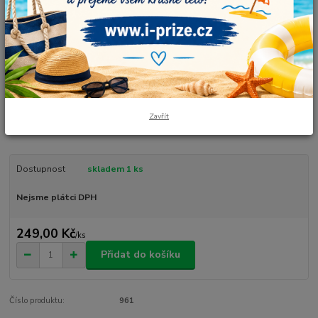
YarnArt
YarnArt pletací a háčkovací příze Flowers. Příjemná směsová příze
splétaná ze čtyř nitek. Její barevné přechody - degradé - jsou středně
dlouhé až dlouhé s jemnými záchvěvy barev do sebe. Krásné barvy
nejlépe vyniknou na hladké jednoduché pletenině nebo na
Zavřít
jednoduchých vzorech. Příze Flowers se skvě...
celý popis
Dostupnost
skladem 1 ks
Nejsme plátci DPH
249,00 Kč
/
ks
Přidat do košíku
Číslo produktu:
961