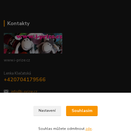
Kontakty
www.i-prize.cz
Lenka Klečatská
+420704179566
info@i-prize.cz
Souhlasím
Nastavení
Souhlas můžete odmítnout
zde
.