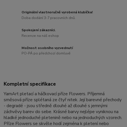
Originální vlastnoručně vyrobená klubíčka!
Doba dodání 3-7 pracovních dnů.
Spokojení zákazníci.
Recenze na náš eshop
Možnost osobního vyzvednutí
PO-PÁ po předchozí domluvě
Kompletní specifikace
YarnArt pletací a háčkovací příze Flowers. Příjemná
směsová příze splétaná ze čtyř nitek. Její barevné přechody
- degradé - jsou středně dlouhé až dlouhé s jemnými
záchvěvy barev do sebe. Krásné barvy nejlépe vyniknou na
hladké jednoduché pletenině nebo na jednoduchých vzorech.
Příze Flowers se skvěle hodí zejména k pletení nebo