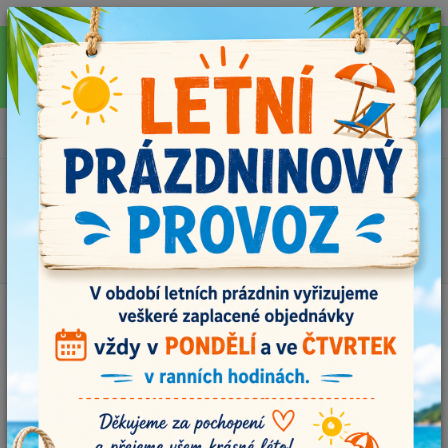
Pro rychlejší vyřízení Vašich dotazů, využijte během letních prázdnin náš
email info@i-prize.cz. Děkujeme. !!! POZOR ZMĚNA !!! V PONDĚLÍ 10.8.
NEVYŘIZUJEME ŽÁDNÉ OBJEDNÁVKY, ODESÍLAT BUDEME V ÚTERÝ
11.8. DĚKUJEME ZA POCHOPENÍ!
0
ks
+420704179566
za
0,00 Kč
Menu
Hledat
Úvod
Příze
Flowers, 271
Flowers, 271