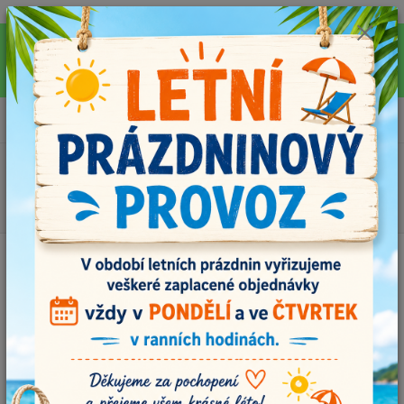
Pro rychlejší vyřízení Vašich dotazů, využijte během letních prázdnin náš
email info@i-prize.cz. Děkujeme. !!! POZOR ZMĚNA !!! V PONDĚLÍ 10.8.
NEVYŘIZUJEME ŽÁDNÉ OBJEDNÁVKY, ODESÍLAT BUDEME V ÚTERÝ
11.8. DĚKUJEME ZA POCHOPENÍ!
0
ks
+420704179566
za
0,00 Kč
Menu
Hledat
Úvod
Příze
Sweet roll 06
Sweet roll 06
Akce