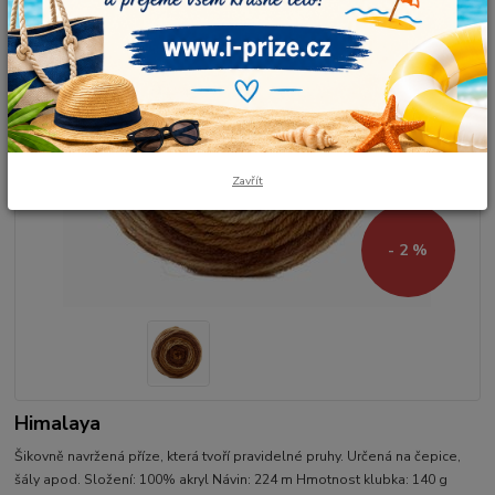
Zavřít
- 2 %
Himalaya
Šikovně navržená příze, která tvoří pravidelné pruhy. Určená na čepice,
šály apod. Složení: 100% akryl Návin: 224 m Hmotnost klubka: 140 g