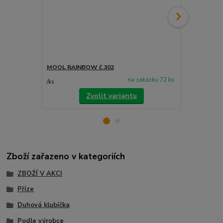
MOOL RAINBOW č.302
MOOL RAINB
na zakázku 72 ks
/
ks
/
ks
Zvolit variantu
Zboží zařazeno v kategoriích
ZBOŽÍ V AKCI
Příze
Duhová klubíčka
Podle výrobce