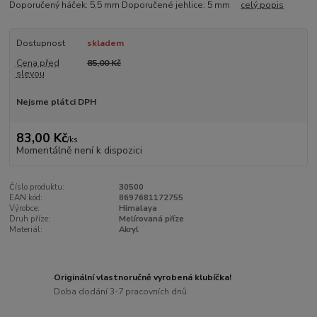
Doporučený háček: 5,5 mm Doporučené jehlice: 5 mm
celý popis
Dostupnost
skladem
Cena před
85,00 Kč
slevou
Nejsme plátci DPH
83,00 Kč
/
ks
Momentálně není k dispozici
Číslo produktu:
30500
EAN kód:
8697681172755
Výrobce:
Himalaya
Druh příze:
Melírovaná příze
Materiál:
Akryl
Originální vlastnoručně vyrobená klubíčka!
Doba dodání 3-7 pracovních dnů.