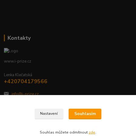
Kontakty
www.i-prize.cz
Lenka Klečatská
+420704179566
info@i-prize.cz
Souhlasím
Nastavení
Souhlas můžete odmítnout
zde
.